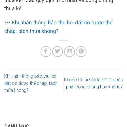
thừa kế? Các quy định mới nhất về công chứng
thừa kế.
Khi nhận thông báo thu hồi đất có được thế
>>>
chấp, tách thửa không?
Khi nhận thông báo thu hồi
Khước từ tài sản là gì? Có cần
đất có được thế chấp, tách
phải công chứng hay không?
thửa không?
DANH MỤC