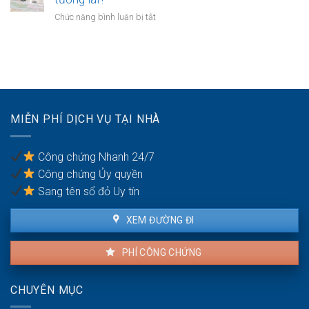
bồi
sản
đổi
thường
ở
Chức năng bình luận bị tắt
bị
mục
do
Có
kê
đích
vi
nên
biên
sử
phạm
mua
dụng
hợp
đất
đất
đồng
để
trong
dành
hôn
cho
nhân
MIỄN PHÍ DỊCH VỤ TẠI NHÀ
con
cái
trong
Công chứng Nhanh 24/7
tương
Công chứng Ủy quyền
lai?
Sang tên sổ đỏ Uy tín
XEM ĐƯỜNG ĐI
PHÍ CÔNG CHỨNG
CHUYÊN MỤC