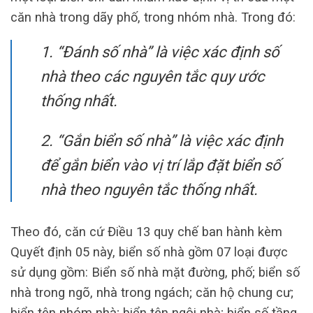
căn nhà trong dãy phố, trong nhóm nhà. Trong đó:
1. “Đánh số nhà” là việc xác định số
nhà theo các nguyên tắc quy ước
thống nhất.
2. “Gắn biển số nhà” là việc xác định
để gắn biển vào vị trí lắp đặt biển số
nhà theo nguyên tắc thống nhất.
Theo đó, căn cứ Điều 13 quy chế ban hành kèm
Quyết định 05 này, biển số nhà gồm 07 loại được
sử dụng gồm: Biển số nhà mặt đường, phố; biển số
nhà trong ngõ, nhà trong ngách; căn hộ chung cư;
biển tên nhóm nhà; biển tên ngôi nhà; biển số tầng