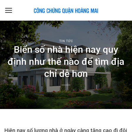
Skip
to
content
TIN TỨC
Biển số nhà hiện nay quy
định như thế nào để tìm địa
chỉ dễ hơn
Hiện nay số lượng nhà ở ngày càng tăng cao đi đôi