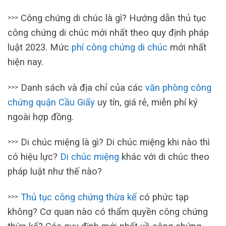
Công chứng di chúc là gì? Hướng dẫn thủ tục
>>>
công chứng di chúc mới nhất theo quy định pháp
luật 2023. Mức
phí công chứng di chúc
mới nhất
hiện nay.
Danh sách và địa chỉ của các
văn phòng công
>>>
chứng quận Cầu Giấy
uy tín, giá rẻ, miễn phí ký
ngoài hợp đồng.
Di chúc miệng là gì? Di chúc miệng khi nào thì
>>>
có hiệu lực?
Di chúc miệng
khác với di chúc theo
pháp luật như thế nào?
Thủ tục công chứng thừa kế
có phức tạp
>>>
không? Cơ quan nào có thẩm quyền công chứng