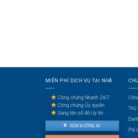
MIỄN PHÍ DỊCH VỤ TẠI NHÀ
CH
Công chứng Nhanh 24/7
Côn
Công chứng Ủy quyền
Thủ
Sang tên sổ đỏ Uy tín
Dan
XEM ĐƯỜNG ĐI
Phí 