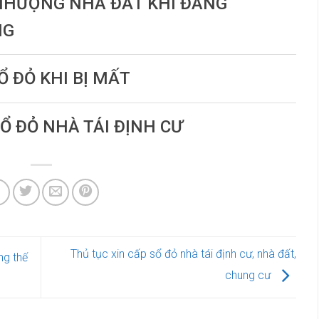
 NHƯỢNG NHÀ ĐẤT KHI ĐANG
NG
Ổ ĐỎ KHI BỊ MẤT
SỔ ĐỎ NHÀ TÁI ĐỊNH CƯ
Thủ tục xin cấp sổ đỏ nhà tái định cư, nhà đất,
ng thế
chung cư