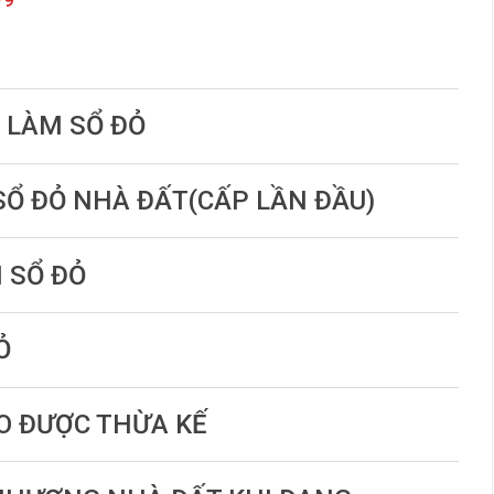
C LÀM SỔ ĐỎ
 SỔ ĐỎ NHÀ ĐẤT(CẤP LẦN ĐẦU)
N SỔ ĐỎ
Ỏ
DO ĐƯỢC THỪA KẾ