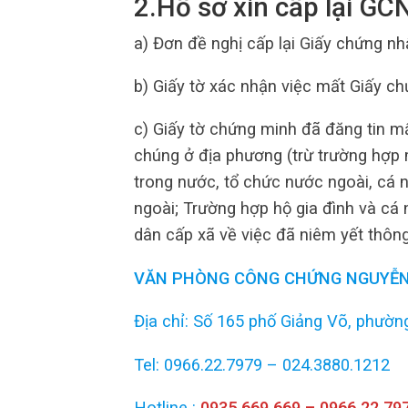
2
.
Hồ sơ xin cấp lại G
a) Đơn đề nghị cấp lại Giấy chứng nh
b) Giấy tờ xác nhận việc mất Giấy c
c) Giấy tờ chứng minh đã đăng tin mấ
chúng ở địa phương (trừ trường hợp m
trong nước, tổ chức nước ngoài, cá 
ngoài; Trường hợp hộ gia đình và cá 
dân cấp xã về việc đã niêm yết thông
VĂN PHÒNG CÔNG CHỨNG NGUYỄN
Địa chỉ: Số 165 phố Giảng Võ, phường
Tel: 0966.22.7979 – 024.3880.1212
Hotline :
0935.669.669 – 0966.22.79