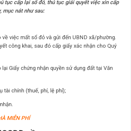
ủ tục cấp lại sổ đỏ
,
thủ tục giải quyết việc xin cấp
, mục nát như sau:
o về việc mất sổ đỏ và gửi đến UBND xã/phường.
ết công khai, sau đó cấp giấy xác nhận cho Quý
 lại Giấy chứng nhận quyền sử dụng đất tại Văn
ài chính (thuế, phí, lệ phí);
nhận.
À MIỄN PHÍ