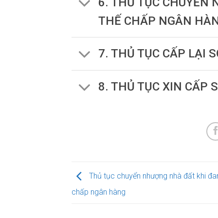
6. THỦ TỤC CHUYỂN
THẾ CHẤP NGÂN HÀ
7. THỦ TỤC CẤP LẠI S
8. THỦ TỤC XIN CẤP 
Thủ tục chuyển nhượng nhà đất khi đa
chấp ngân hàng