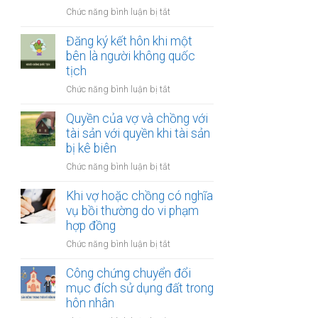
thay
vợ
ở
Chức năng bình luận bị tắt
đổi
và
Công
người
chồng
chứng
Đăng ký kết hôn khi một
nuôi
thỏa
bên là người không quốc
con
thuận
tịch
sau
về
ly
ở
Chức năng bình luận bị tắt
việc
hôn
Đăng
giải
ký
Quyền của vợ và chồng với
quyết
kết
tài sản với quyền khi tài sản
quyền
hôn
bị kê biên
nuôi
khi
con
ở
Chức năng bình luận bị tắt
một
Quyền
bên
của
Khi vợ hoặc chồng có nghĩa
là
vợ
vụ bồi thường do vi phạm
người
và
hợp đồng
không
chồng
quốc
ở
Chức năng bình luận bị tắt
với
tịch
Khi
tài
vợ
Công chứng chuyển đổi
sản
hoặc
mục đích sử dụng đất trong
với
chồng
hôn nhân
quyền
có
khi