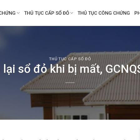
CHỨNG
THỦ TỤC CẤP SỔ ĐỎ
THỦ TỤC CÔNG CHỨNG
P
THỦ TỤC CẤP SỔ ĐỎ
 lại sổ đỏ khi bị mất, GCN