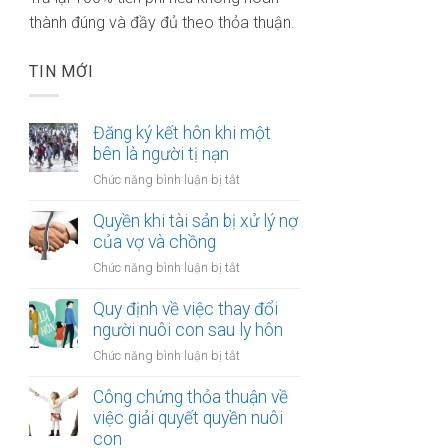
thành đúng và đầy đủ theo thỏa thuận.
TIN MỚI
Đăng ký kết hôn khi một
bên là người tị nạn
ở
Chức năng bình luận bị tắt
Đăng
ký
Quyền khi tài sản bị xử lý nợ
kết
của vợ và chồng
hôn
ở
Chức năng bình luận bị tắt
khi
Quyền
một
khi
Quy định về việc thay đổi
bên
tài
người nuôi con sau ly hôn
là
sản
người
ở
Chức năng bình luận bị tắt
bị
tị
Quy
xử
nạn
định
Công chứng thỏa thuận về
lý
về
việc giải quyết quyền nuôi
nợ
việc
con
của