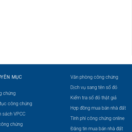
UYÊN MỤC
Văn phòng công chứng
Dịch vụ sang tên sổ đỏ
g chứng
Kiểm tra sổ đỏ thật giả
 tục công chứng
Hợp đồng mua bán nhà đất
h sách VPCC
Tính phí công chứng online
công chứng
Đăng tin mua bán nhà đất