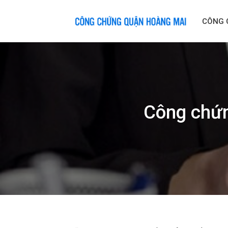
Skip
to
CÔNG 
content
Công chứn