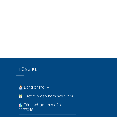
THỐNG KÊ
Đang online : 4
Lượt truy cập hôm nay : 2526
Tổng số lượt truy cập :
1177048