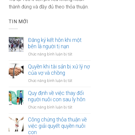
thành đúng và đầy đủ theo thỏa thuận.
TIN MỚI
Đăng ký kết hôn khi một
bên là người tị nạn
ở
Chức năng bình luận bị tắt
Đăng
ký
Quyền khi tài sản bị xử lý nợ
kết
của vợ và chồng
hôn
ở
Chức năng bình luận bị tắt
khi
Quyền
một
khi
Quy định về việc thay đổi
bên
tài
người nuôi con sau ly hôn
là
sản
người
ở
Chức năng bình luận bị tắt
bị
tị
Quy
xử
nạn
định
Công chứng thỏa thuận về
lý
về
việc giải quyết quyền nuôi
nợ
việc
con
của