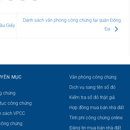
Danh sách văn phòng công chứng tại quận Đống
ầu Giấy
Đa
UYÊN MỤC
Văn phòng công chứng
Dịch vụ sang tên sổ đỏ
g chứng
Kiểm tra sổ đỏ thật giả
 tục công chứng
Hợp đồng mua bán nhà đất
h sách VPCC
Tính phí công chứng online
công chứng
Đăng tin mua bán nhà đất