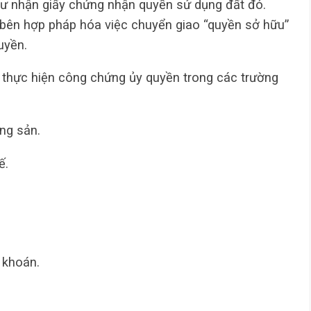
hư nhận giấy chứng nhận quyền sử dụng đất đó.
 bên hợp pháp hóa việc chuyển giao “quyền sở hữu”
uyền.
thực hiện công chứng ủy quyền trong các trường
ng sản.
ế.
khoán.