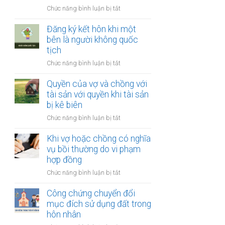
thay
vợ
ở
Chức năng bình luận bị tắt
đổi
và
Công
người
chồng
chứng
Đăng ký kết hôn khi một
nuôi
thỏa
bên là người không quốc
con
thuận
tịch
sau
về
ly
ở
Chức năng bình luận bị tắt
việc
hôn
Đăng
giải
ký
Quyền của vợ và chồng với
quyết
kết
tài sản với quyền khi tài sản
quyền
hôn
bị kê biên
nuôi
khi
con
ở
Chức năng bình luận bị tắt
một
Quyền
bên
của
Khi vợ hoặc chồng có nghĩa
là
vợ
vụ bồi thường do vi phạm
người
và
hợp đồng
không
chồng
quốc
ở
Chức năng bình luận bị tắt
với
tịch
Khi
tài
vợ
Công chứng chuyển đổi
sản
hoặc
mục đích sử dụng đất trong
với
chồng
hôn nhân
quyền
có
khi