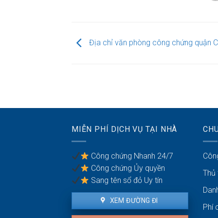
Địa chỉ văn phòng công chứng quận C
MIỄN PHÍ DỊCH VỤ TẠI NHÀ
CH
Công chứng Nhanh 24/7
Côn
Công chứng Ủy quyền
Thủ
Sang tên sổ đỏ Uy tín
Dan
XEM ĐƯỜNG ĐI
Phí 