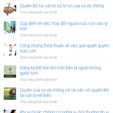
ký
Quyền khi tài sản bị xử lý nợ của vợ và chồng
kết
ở
Chức năng bình luận bị tắt
hôn
Quyền
khi
khi
Quy định về việc thay đổi người nuôi con sau ly
một
tài
hôn
bên
sản
là
ở
Chức năng bình luận bị tắt
bị
người
Quy
xử
tị
định
Công chứng thỏa thuận về việc giải quyết quyền
lý
nạn
về
nuôi con
nợ
việc
của
ở
Chức năng bình luận bị tắt
thay
vợ
Công
đổi
và
chứng
Đăng ký kết hôn khi một bên là người không
người
chồng
thỏa
quốc tịch
nuôi
thuận
con
ở
Chức năng bình luận bị tắt
về
sau
Đăng
việc
ly
ký
Quyền của vợ và chồng với tài sản với quyền khi
giải
hôn
kết
tài sản bị kê biên
quyết
hôn
quyền
ở
Chức năng bình luận bị tắt
khi
nuôi
Quyền
một
con
của
Khi vợ hoặc chồng có nghĩa vụ bồi thường do vi