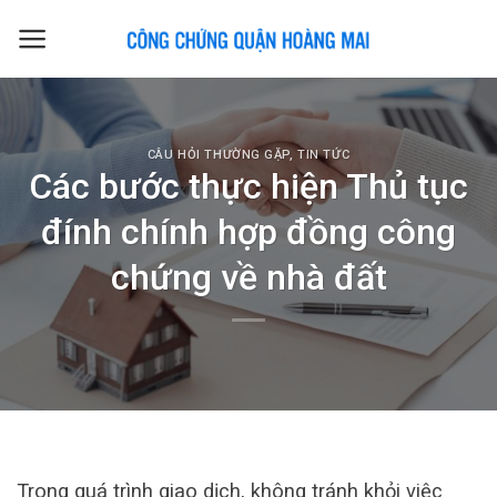
Skip
to
content
CÂU HỎI THƯỜNG GẶP
,
TIN TỨC
Các bước thực hiện Thủ tục
đính chính hợp đồng công
chứng về nhà đất
Trong quá trình giao dịch, không tránh khỏi việc