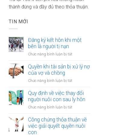
thành đúng và đầy đủ theo thỏa thuận.
TIN MỚI
Đăng ký kết hôn khi một
bên là người tị nạn
ở
Chức năng bình luận bị tắt
Đăng
ký
Quyền khi tài sản bị xử lý nợ
kết
của vợ và chồng
hôn
ở
Chức năng bình luận bị tắt
khi
Quyền
một
khi
Quy định về việc thay đổi
bên
tài
người nuôi con sau ly hôn
là
sản
người
ở
Chức năng bình luận bị tắt
bị
tị
Quy
xử
nạn
định
Công chứng thỏa thuận về
lý
về
việc giải quyết quyền nuôi
nợ
việc
con
của