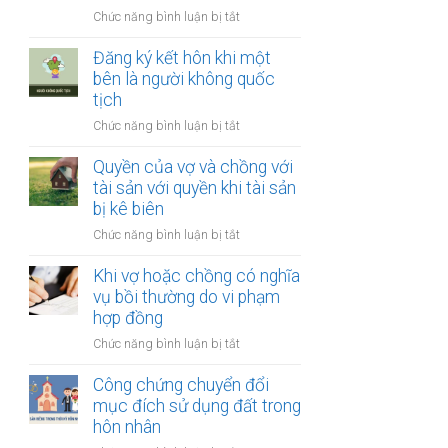
thay
vợ
ở
Chức năng bình luận bị tắt
đổi
và
Công
người
chồng
chứng
Đăng ký kết hôn khi một
nuôi
thỏa
bên là người không quốc
con
thuận
tịch
sau
về
ly
ở
Chức năng bình luận bị tắt
việc
hôn
Đăng
giải
ký
Quyền của vợ và chồng với
quyết
kết
tài sản với quyền khi tài sản
quyền
hôn
bị kê biên
nuôi
khi
con
ở
Chức năng bình luận bị tắt
một
Quyền
bên
của
Khi vợ hoặc chồng có nghĩa
là
vợ
vụ bồi thường do vi phạm
người
và
hợp đồng
không
chồng
quốc
ở
Chức năng bình luận bị tắt
với
tịch
Khi
tài
vợ
Công chứng chuyển đổi
sản
hoặc
mục đích sử dụng đất trong
với
chồng
hôn nhân
quyền
có
khi