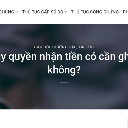
CHỨNG
THỦ TỤC CẤP SỔ ĐỎ
THỦ TỤC CÔNG CHỨNG
P
CÂU HỎI THƯỜNG GẶP
,
TIN TỨC
y quyền nhận tiền có cần ghi
không?