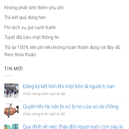
Không phát sinh thêm phụ phí
Trả kết quả đúng hẹn.
Phí dịch vụ giá cạnh tranh.
Tuyệt đối bảo mật thông tin.
Trả lại 100% tiền phí nếu không hoàn thành đúng và đầy đủ
theo thỏa thuận.
TIN MỚI
Đăng ký kết hôn khi một bên là người tị nạn
ở
Chức năng bình luận bị tắt
Đăng
ký
Quyền khi tài sản bị xử lý nợ của vợ và chồng
kết
ở
Chức năng bình luận bị tắt
hôn
Quyền
khi
khi
Quy định về việc thay đổi người nuôi con sau ly
một