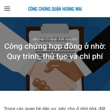
Skip
to
content
CÂU HỎI THƯỜNG GẶP
,
TIN TỨC
Công chứng hợp đồng ở nhờ:
Quy trình, thủ tục và chi phí
Trong các quan hệ dân sự, việc cho ở nhờ nhà, đất