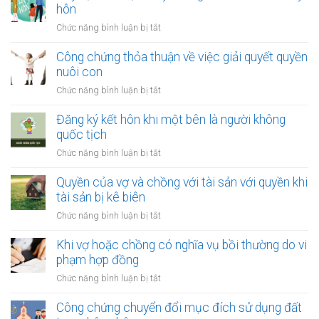
tài
hôn
bên
sản
là
ở
Chức năng bình luận bị tắt
bị
người
Quy
xử
tị
định
Công chứng thỏa thuận về việc giải quyết quyền
lý
nạn
về
nuôi con
nợ
việc
của
ở
Chức năng bình luận bị tắt
thay
vợ
Công
đổi
và
chứng
Đăng ký kết hôn khi một bên là người không
người
chồng
thỏa
quốc tịch
nuôi
thuận
con
ở
Chức năng bình luận bị tắt
về
sau
Đăng
việc
ly
ký
Quyền của vợ và chồng với tài sản với quyền khi
giải
hôn
kết
tài sản bị kê biên
quyết
hôn
quyền
ở
Chức năng bình luận bị tắt
khi
nuôi
Quyền
một
con
của
Khi vợ hoặc chồng có nghĩa vụ bồi thường do vi
bên
vợ
phạm hợp đồng
là
và
người
ở
Chức năng bình luận bị tắt
chồng
không
Khi
với
quốc
vợ
Công chứng chuyển đổi mục đích sử dụng đất
tài
tịch
hoặc