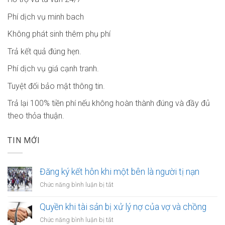
Phí dịch vụ minh bach
Không phát sinh thêm phụ phí
Trả kết quả đúng hẹn.
Phí dịch vụ giá cạnh tranh.
Tuyệt đối bảo mật thông tin.
Trả lại 100% tiền phí nếu không hoàn thành đúng và đầy đủ
theo thỏa thuận.
TIN MỚI
Đăng ký kết hôn khi một bên là người tị nạn
ở
Chức năng bình luận bị tắt
Đăng
ký
Quyền khi tài sản bị xử lý nợ của vợ và chồng
kết
ở
Chức năng bình luận bị tắt
hôn