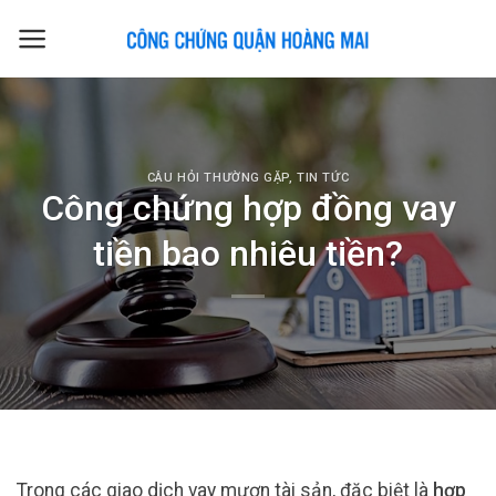
Skip
to
content
CÂU HỎI THƯỜNG GẶP
,
TIN TỨC
Công chứng hợp đồng vay
tiền bao nhiêu tiền?
Trong các giao dịch vay mượn tài sản, đặc biệt là
hợp