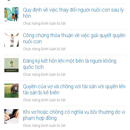
Quyền
khi
khi
Quy định về việc thay đổi người nuôi con sau ly
một
tài
hôn
bên
sản
là
ở
Chức năng bình luận bị tắt
bị
người
Quy
xử
tị
định
Công chứng thỏa thuận về việc giải quyết quyền
lý
nạn
về
nuôi con
nợ
việc
của
ở
Chức năng bình luận bị tắt
thay
vợ
Công
đổi
và
chứng
Đăng ký kết hôn khi một bên là người không
người
chồng
thỏa
quốc tịch
nuôi
thuận
con
ở
Chức năng bình luận bị tắt
về
sau
Đăng
việc
ly
ký
Quyền của vợ và chồng với tài sản với quyền khi
giải
hôn
kết
tài sản bị kê biên
quyết
hôn
quyền
ở
Chức năng bình luận bị tắt
khi
nuôi
Quyền
một
con
của
Khi vợ hoặc chồng có nghĩa vụ bồi thường do vi
bên
vợ
phạm hợp đồng
là
và
người
ở
Chức năng bình luận bị tắt
chồng
không