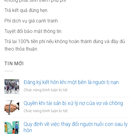
Không phát sinh thêm phụ phí
Trả kết quả đúng hẹn.
Phí dịch vụ giá cạnh tranh.
Tuyệt đối bảo mật thông tin.
Trả lại 100% tiền phí nếu không hoàn thành đúng và đầy đủ
theo thỏa thuận.
TIN MỚI
Đăng ký kết hôn khi một bên là người tị nạn
ở
Chức năng bình luận bị tắt
Đăng
ký
Quyền khi tài sản bị xử lý nợ của vợ và chồng
kết
ở
Chức năng bình luận bị tắt
hôn
Quyền
khi
khi
Quy định về việc thay đổi người nuôi con sau ly
một
tài
hôn
bên
sản