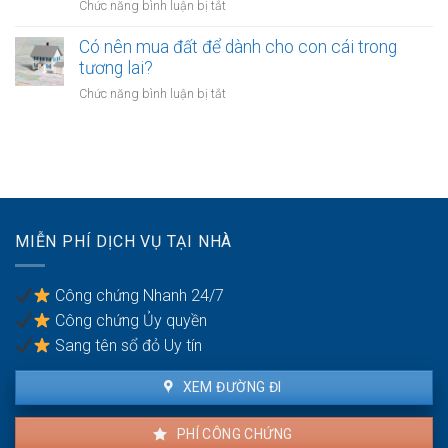
ở
Chức năng bình luận bị tắt
có
quyền
Công
nghĩa
khi
chứng
Có nên mua đất để dành cho con cái trong
vụ
tài
chuyển
tương lai?
bồi
sản
đổi
thường
ở
Chức năng bình luận bị tắt
bị
mục
do
Có
kê
đích
vi
nên
biên
sử
phạm
mua
dụng
hợp
đất
đất
đồng
để
trong
dành
hôn
cho
nhân
MIỄN PHÍ DỊCH VỤ TẠI NHÀ
con
cái
trong
Công chứng Nhanh 24/7
tương
Công chứng Ủy quyền
lai?
Sang tên sổ đỏ Uy tín
XEM ĐƯỜNG ĐI
PHÍ CÔNG CHỨNG