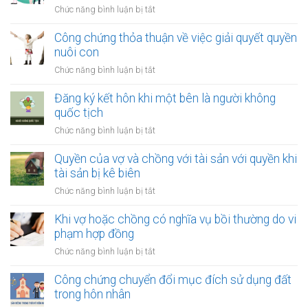
là
ở
Chức năng bình luận bị tắt
bị
người
Quy
xử
tị
định
Công chứng thỏa thuận về việc giải quyết quyền
lý
nạn
về
nuôi con
nợ
việc
của
ở
Chức năng bình luận bị tắt
thay
vợ
Công
đổi
và
chứng
Đăng ký kết hôn khi một bên là người không
người
chồng
thỏa
quốc tịch
nuôi
thuận
con
ở
Chức năng bình luận bị tắt
về
sau
Đăng
việc
ly
ký
Quyền của vợ và chồng với tài sản với quyền khi
giải
hôn
kết
tài sản bị kê biên
quyết
hôn
quyền
ở
Chức năng bình luận bị tắt
khi
nuôi
Quyền
một
con
của
Khi vợ hoặc chồng có nghĩa vụ bồi thường do vi
bên
vợ
phạm hợp đồng
là
và
người
ở
Chức năng bình luận bị tắt
chồng
không
Khi
với
quốc
vợ
Công chứng chuyển đổi mục đích sử dụng đất
tài
tịch
hoặc
trong hôn nhân
sản
chồng
với