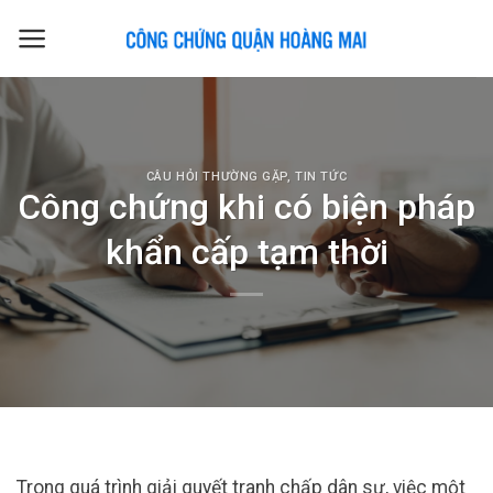
Skip
to
content
CÂU HỎI THƯỜNG GẶP
,
TIN TỨC
Công chứng khi có biện pháp
khẩn cấp tạm thời
Trong quá trình giải quyết tranh chấp dân sự, việc một