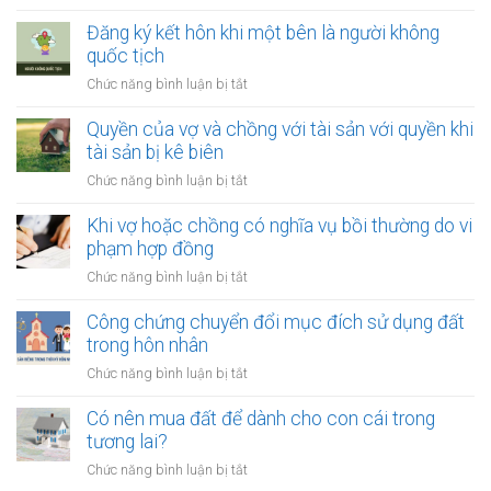
Công
đổi
và
chứng
Đăng ký kết hôn khi một bên là người không
người
chồng
thỏa
quốc tịch
nuôi
thuận
con
ở
Chức năng bình luận bị tắt
về
sau
Đăng
việc
ly
ký
Quyền của vợ và chồng với tài sản với quyền khi
giải
hôn
kết
tài sản bị kê biên
quyết
hôn
quyền
ở
Chức năng bình luận bị tắt
khi
nuôi
Quyền
một
con
của
Khi vợ hoặc chồng có nghĩa vụ bồi thường do vi
bên
vợ
phạm hợp đồng
là
và
người
ở
Chức năng bình luận bị tắt
chồng
không
Khi
với
quốc
vợ
Công chứng chuyển đổi mục đích sử dụng đất
tài
tịch
hoặc
trong hôn nhân
sản
chồng
với
ở
Chức năng bình luận bị tắt
có
quyền
Công
nghĩa
khi
chứng
Có nên mua đất để dành cho con cái trong
vụ
tài
chuyển
tương lai?
bồi
sản
đổi
thường
ở
Chức năng bình luận bị tắt
bị
mục
do
Có