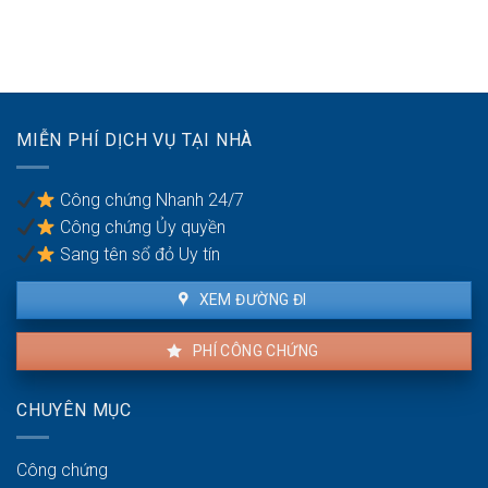
kê
đích
vi
nên
biên
sử
phạm
mua
dụng
hợp
đất
đất
đồng
để
trong
dành
hôn
cho
nhân
MIỄN PHÍ DỊCH VỤ TẠI NHÀ
con
cái
trong
Công chứng Nhanh 24/7
tương
Công chứng Ủy quyền
lai?
Sang tên sổ đỏ Uy tín
XEM ĐƯỜNG ĐI
PHÍ CÔNG CHỨNG
CHUYÊN MỤC
Công chứng