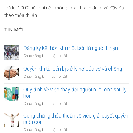
Trả lại 100% tiền phí nếu không hoàn thành đúng và đầy đủ
theo thỏa thuận.
TIN MỚI
Đăng ký kết hôn khi một bên là người tị nạn
ở
Chức năng bình luận bị tắt
Đăng
ký
Quyền khi tài sản bị xử lý nợ của vợ và chồng
kết
ở
Chức năng bình luận bị tắt
hôn
Quyền
khi
khi
Quy định về việc thay đổi người nuôi con sau ly
một
tài
hôn
bên
sản
là
ở
Chức năng bình luận bị tắt
bị
người
Quy
xử
tị
định
Công chứng thỏa thuận về việc giải quyết quyền
lý
nạn
về
nuôi con
nợ
việc
của
ở
Chức năng bình luận bị tắt
thay
vợ