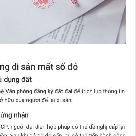
ng di sản mất sổ đỏ
ử dụng đất
 hệ
Văn phòng đăng ký đất đai
để trích lục thông tin
 hữu của người để lại di sản.
chứng nhận
-CP
, người đại diện hợp pháp có thể đề nghị
cấp lại
ền. Sau khi có sổ đỏ cấp lại, có thể tiến hành công