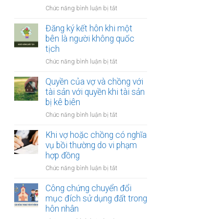
thay
vợ
ở
Chức năng bình luận bị tắt
đổi
và
Công
người
chồng
chứng
Đăng ký kết hôn khi một
nuôi
thỏa
bên là người không quốc
con
thuận
tịch
sau
về
ly
ở
Chức năng bình luận bị tắt
việc
hôn
Đăng
giải
ký
Quyền của vợ và chồng với
quyết
kết
tài sản với quyền khi tài sản
quyền
hôn
bị kê biên
nuôi
khi
con
ở
Chức năng bình luận bị tắt
một
Quyền
bên
của
Khi vợ hoặc chồng có nghĩa
là
vợ
vụ bồi thường do vi phạm
người
và
hợp đồng
không
chồng
quốc
ở
Chức năng bình luận bị tắt
với
tịch
Khi
tài
vợ
Công chứng chuyển đổi
sản
hoặc
mục đích sử dụng đất trong
với
chồng
hôn nhân
quyền
có
khi