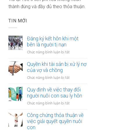
thành đúng và đầy đủ theo thỏa thuận.
TIN MỚI
Đăng ký kết hôn khi một
bên là người tị nạn
ở
Chức năng bình luận bị tắt
Đăng
ký
Quyền khi tài sản bị xử lý nợ
kết
của vợ và chồng
hôn
ở
Chức năng bình luận bị tắt
khi
Quyền
một
khi
Quy định về việc thay đổi
bên
tài
người nuôi con sau ly hôn
là
sản
người
ở
Chức năng bình luận bị tắt
bị
tị
Quy
xử
nạn
định
Công chứng thỏa thuận về
lý
về
việc giải quyết quyền nuôi
nợ
việc
con
của