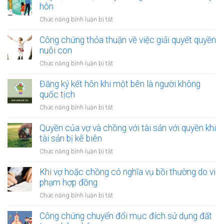
tài
hôn
bên
sản
là
ở
Chức năng bình luận bị tắt
bị
người
Quy
xử
tị
định
Công chứng thỏa thuận về việc giải quyết quyền
lý
nạn
về
nuôi con
nợ
việc
của
ở
Chức năng bình luận bị tắt
thay
vợ
Công
đổi
và
chứng
Đăng ký kết hôn khi một bên là người không
người
chồng
thỏa
quốc tịch
nuôi
thuận
con
ở
Chức năng bình luận bị tắt
về
sau
Đăng
việc
ly
ký
Quyền của vợ và chồng với tài sản với quyền khi
giải
hôn
kết
tài sản bị kê biên
quyết
hôn
quyền
ở
Chức năng bình luận bị tắt
khi
nuôi
Quyền
một
con
của
Khi vợ hoặc chồng có nghĩa vụ bồi thường do vi
bên
vợ
phạm hợp đồng
là
và
người
ở
Chức năng bình luận bị tắt
chồng
không
Khi
với
quốc
vợ
Công chứng chuyển đổi mục đích sử dụng đất
tài
tịch
hoặc