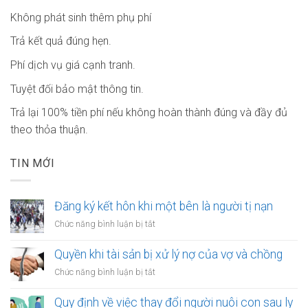
Không phát sinh thêm phụ phí
Trả kết quả đúng hẹn.
Phí dịch vụ giá cạnh tranh.
Tuyệt đối bảo mật thông tin.
Trả lại 100% tiền phí nếu không hoàn thành đúng và đầy đủ
theo thỏa thuận.
TIN MỚI
Đăng ký kết hôn khi một bên là người tị nạn
ở
Chức năng bình luận bị tắt
Đăng
ký
Quyền khi tài sản bị xử lý nợ của vợ và chồng
kết
ở
Chức năng bình luận bị tắt
hôn
Quyền
khi
khi
Quy định về việc thay đổi người nuôi con sau ly
một