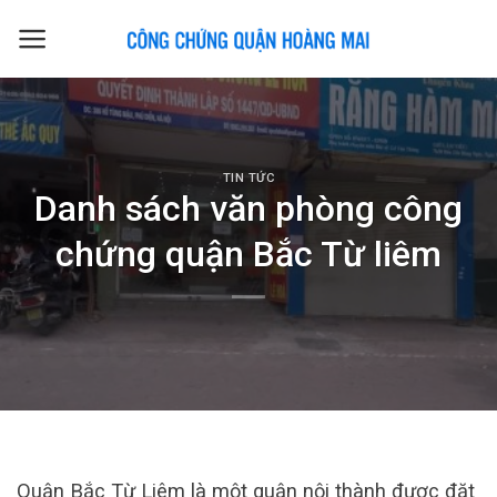
Skip
to
content
TIN TỨC
Danh sách văn phòng công
chứng quận Bắc Từ liêm
Quận Bắc Từ Liêm là một quận nội thành được đặt