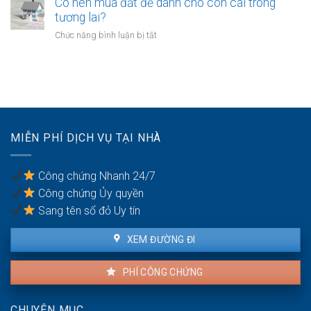
chứng
Có nên mua đất để dành cho con cái trong
vụ
tài
chuyển
tương lai?
bồi
sản
đổi
thường
ở
Chức năng bình luận bị tắt
bị
mục
do
Có
kê
đích
vi
nên
biên
sử
phạm
mua
dụng
hợp
đất
đất
đồng
để
trong
dành
hôn
cho
nhân
MIỄN PHÍ DỊCH VỤ TẠI NHÀ
con
cái
trong
Công chứng Nhanh 24/7
tương
Công chứng Ủy quyền
lai?
Sang tên sổ đỏ Uy tín
XEM ĐƯỜNG ĐI
PHÍ CÔNG CHỨNG
CHUYÊN MỤC