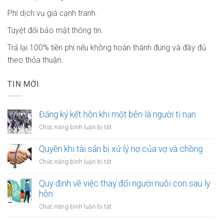
Phí dịch vụ giá cạnh tranh.
Tuyệt đối bảo mật thông tin.
Trả lại 100% tiền phí nếu không hoàn thành đúng và đầy đủ
theo thỏa thuận.
TIN MỚI
Đăng ký kết hôn khi một bên là người tị nạn
ở
Chức năng bình luận bị tắt
Đăng
ký
Quyền khi tài sản bị xử lý nợ của vợ và chồng
kết
ở
Chức năng bình luận bị tắt
hôn
Quyền
khi
khi
Quy định về việc thay đổi người nuôi con sau ly
một
tài
hôn
bên
sản
là
ở
Chức năng bình luận bị tắt
bị
người
Quy
xử
tị