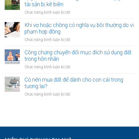
hôn
kết
tài sản bị kê biên
quyết
hôn
quyền
ở
Chức năng bình luận bị tắt
khi
nuôi
Quyền
một
con
của
Khi vợ hoặc chồng có nghĩa vụ bồi thường do vi
bên
vợ
phạm hợp đồng
là
và
người
ở
Chức năng bình luận bị tắt
chồng
không
Khi
với
quốc
vợ
Công chứng chuyển đổi mục đích sử dụng đất
tài
tịch
hoặc
trong hôn nhân
sản
chồng
với
ở
Chức năng bình luận bị tắt
có
quyền
Công
nghĩa
khi
chứng
Có nên mua đất để dành cho con cái trong
vụ
tài
chuyển
tương lai?
bồi
sản
đổi
thường
ở
Chức năng bình luận bị tắt
bị
mục
do
Có
kê
đích
vi
nên
biên
sử
phạm
mua
dụng
hợp
đất
đất
đồng
để
trong
dành
hôn
cho
nhân