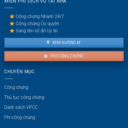
MIỄN PHÍ DỊCH VỤ TẠI NHÀ
con
cái
trong
Công chứng Nhanh 24/7
tương
Công chứng Ủy quyền
lai?
Sang tên sổ đỏ Uy tín
XEM ĐƯỜNG ĐI
PHÍ CÔNG CHỨNG
CHUYÊN MỤC
Công chứng
Thủ tục công chứng
Danh sách VPCC
Phí công chứng