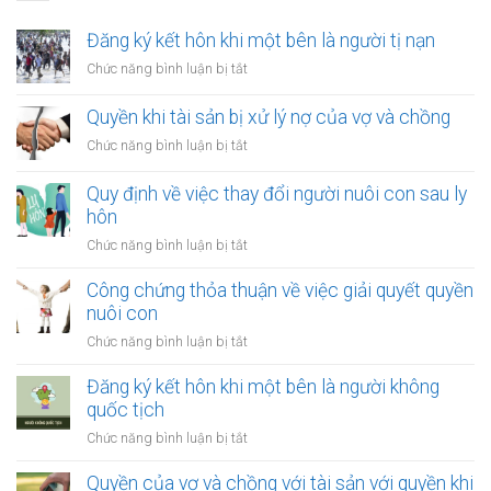
Đăng ký kết hôn khi một bên là người tị nạn
ở
Chức năng bình luận bị tắt
Đăng
ký
Quyền khi tài sản bị xử lý nợ của vợ và chồng
kết
ở
Chức năng bình luận bị tắt
hôn
Quyền
khi
khi
Quy định về việc thay đổi người nuôi con sau ly
một
tài
hôn
bên
sản
là
ở
Chức năng bình luận bị tắt
bị
người
Quy
xử
tị
định
Công chứng thỏa thuận về việc giải quyết quyền
lý
nạn
về
nuôi con
nợ
việc
của
ở
Chức năng bình luận bị tắt
thay
vợ
Công
đổi
và
chứng
Đăng ký kết hôn khi một bên là người không
người
chồng
thỏa
quốc tịch
nuôi
thuận
con
ở
Chức năng bình luận bị tắt
về
sau
Đăng
việc
ly
ký
Quyền của vợ và chồng với tài sản với quyền khi
giải