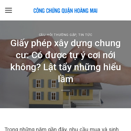
Skip
to
content
CÂU HỎI THƯỜNG GẶP
,
TIN TỨC
Giấy phép xây dựng chung
cư: Có được tự ý cơi nới
không? Lật tẩy những hiểu
lầm
Trong những năm gần đây, nhu cầu mua và sinh