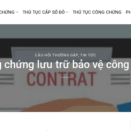
CHỨNG
THỦ TỤC CẤP SỔ ĐỎ
THỦ TỤC CÔNG CHỨNG
P
CÂU HỎI THƯỜNG GẶP
,
TIN TỨC
 chứng lưu trữ bảo vệ công