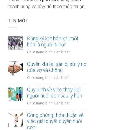
thành đúng và đầy đủ theo thỏa thuận.
TIN MỚI
Đăng ký kết hôn khi một
bên là người tị nạn
ở
Chức năng bình luận bị tắt
Đăng
ký
Quyền khi tài sản bị xử lý nợ
kết
của vợ và chồng
hôn
ở
Chức năng bình luận bị tắt
khi
Quyền
một
khi
Quy định về việc thay đổi
bên
tài
người nuôi con sau ly hôn
là
sản
người
ở
Chức năng bình luận bị tắt
bị
tị
Quy
xử
nạn
định
Công chứng thỏa thuận về
lý
về
việc giải quyết quyền nuôi
nợ
việc
con
của