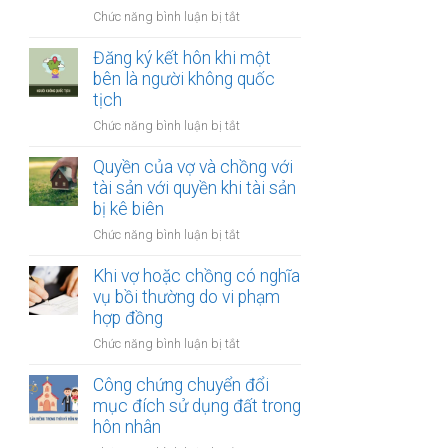
thay
vợ
ở
Chức năng bình luận bị tắt
đổi
và
Công
người
chồng
chứng
Đăng ký kết hôn khi một
nuôi
thỏa
bên là người không quốc
con
thuận
tịch
sau
về
ly
ở
Chức năng bình luận bị tắt
việc
hôn
Đăng
giải
ký
Quyền của vợ và chồng với
quyết
kết
tài sản với quyền khi tài sản
quyền
hôn
bị kê biên
nuôi
khi
con
ở
Chức năng bình luận bị tắt
một
Quyền
bên
của
Khi vợ hoặc chồng có nghĩa
là
vợ
vụ bồi thường do vi phạm
người
và
hợp đồng
không
chồng
quốc
ở
Chức năng bình luận bị tắt
với
tịch
Khi
tài
vợ
Công chứng chuyển đổi
sản
hoặc
mục đích sử dụng đất trong
với
chồng
hôn nhân
quyền
có
khi