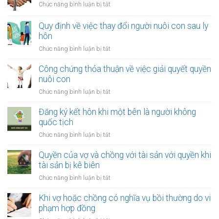
ở
Chức năng bình luận bị tắt
hôn
Quyền
khi
khi
Quy định về việc thay đổi người nuôi con sau ly
một
tài
hôn
bên
sản
là
ở
Chức năng bình luận bị tắt
bị
người
Quy
xử
tị
định
Công chứng thỏa thuận về việc giải quyết quyền
lý
nạn
về
nuôi con
nợ
việc
của
ở
Chức năng bình luận bị tắt
thay
vợ
Công
đổi
và
chứng
Đăng ký kết hôn khi một bên là người không
người
chồng
thỏa
quốc tịch
nuôi
thuận
con
ở
Chức năng bình luận bị tắt
về
sau
Đăng
việc
ly
ký
Quyền của vợ và chồng với tài sản với quyền khi
giải
hôn
kết
tài sản bị kê biên
quyết
hôn
quyền
ở
Chức năng bình luận bị tắt
khi
nuôi
Quyền
một
con
của
Khi vợ hoặc chồng có nghĩa vụ bồi thường do vi
bên
vợ
phạm hợp đồng
là
và
người