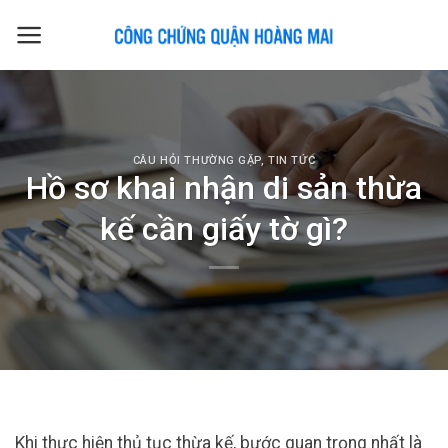
Skip
to
content
CÂU HỎI THƯỜNG GẶP
,
TIN TỨC
Hồ sơ khai nhận di sản thừa
kế cần giấy tờ gì?
Khi thực hiện thủ tục thừa kế, bước quan trọng nhất là