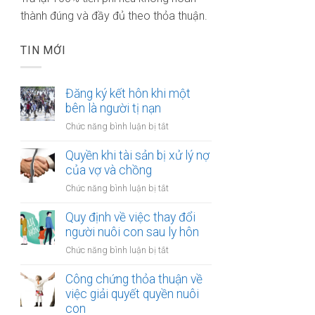
thành đúng và đầy đủ theo thỏa thuận.
TIN MỚI
Đăng ký kết hôn khi một
bên là người tị nạn
ở
Chức năng bình luận bị tắt
Đăng
ký
Quyền khi tài sản bị xử lý nợ
kết
của vợ và chồng
hôn
ở
Chức năng bình luận bị tắt
khi
Quyền
một
khi
Quy định về việc thay đổi
bên
tài
người nuôi con sau ly hôn
là
sản
người
ở
Chức năng bình luận bị tắt
bị
tị
Quy
xử
nạn
định
Công chứng thỏa thuận về
lý
về
việc giải quyết quyền nuôi
nợ
việc
con
của