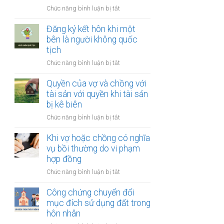
thay
vợ
ở
Chức năng bình luận bị tắt
đổi
và
Công
người
chồng
chứng
Đăng ký kết hôn khi một
nuôi
thỏa
bên là người không quốc
con
thuận
tịch
sau
về
ly
ở
Chức năng bình luận bị tắt
việc
hôn
Đăng
giải
ký
Quyền của vợ và chồng với
quyết
kết
tài sản với quyền khi tài sản
quyền
hôn
bị kê biên
nuôi
khi
con
ở
Chức năng bình luận bị tắt
một
Quyền
bên
của
Khi vợ hoặc chồng có nghĩa
là
vợ
vụ bồi thường do vi phạm
người
và
hợp đồng
không
chồng
quốc
ở
Chức năng bình luận bị tắt
với
tịch
Khi
tài
vợ
Công chứng chuyển đổi
sản
hoặc
mục đích sử dụng đất trong
với
chồng
hôn nhân
quyền
có
khi