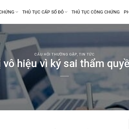
CHỨNG
THỦ TỤC CẤP SỔ ĐỎ
THỦ TỤC CÔNG CHỨNG
P
CÂU HỎI THƯỜNG GẶP
,
TIN TỨC
 vô hiệu vì ký sai thẩm qu