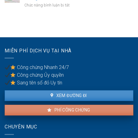
đổi
thường
ở
Chức năng bình luận bị tắt
bị
mục
do
Có
kê
đích
vi
nên
biên
sử
phạm
mua
dụng
hợp
đất
đất
đồng
để
trong
dành
hôn
cho
nhân
MIỄN PHÍ DỊCH VỤ TẠI NHÀ
con
cái
trong
Công chứng Nhanh 24/7
tương
Công chứng Ủy quyền
lai?
Sang tên sổ đỏ Uy tín
XEM ĐƯỜNG ĐI
PHÍ CÔNG CHỨNG
CHUYÊN MỤC