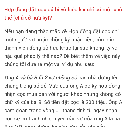
Hợp đồng đặt cọc có bị vô hiệu khi chỉ có một chủ
thể (chủ sở hữu ký)?
Nếu bạn đang thắc mắc về Hợp đồng đặt cọc chỉ
một người vợ hoặc chồng ký nhận tiền, còn các
thành viên đồng sở hữu khác tại sao không ký và
hậu quả pháp lý thế nào? Để biết thêm về việc này
chúng tôi đưa ra một vài ví dụ như sau:
Ông A và bà B là 2 vợ chồng có
căn nhà đứng tên
chung trong sổ đỏ. Vừa qua ông A có ký hợp đồng
nhận cọc mua bán với người khác nhưng không có
chữ ký của bà B. Số tiền đặt cọc là 200 triệu. Ông A
cam đoan trong vòng 01 tháng tính từ ngày nhận
cọc sẽ có trách nhiệm yêu cầu vợ của ông A là bà
B ra VP công chứng ký vào văn bản chuyển