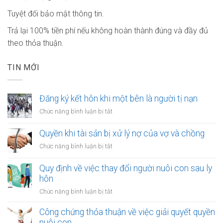
Tuyệt đối bảo mật thông tin.
Trả lại 100% tiền phí nếu không hoàn thành đúng và đầy đủ
theo thỏa thuận.
TIN MỚI
Đăng ký kết hôn khi một bên là người tị nạn
ở
Chức năng bình luận bị tắt
Đăng
ký
Quyền khi tài sản bị xử lý nợ của vợ và chồng
kết
ở
Chức năng bình luận bị tắt
hôn
Quyền
khi
khi
Quy định về việc thay đổi người nuôi con sau ly
một
tài
hôn
bên
sản
là
ở
Chức năng bình luận bị tắt
bị
người
Quy
xử
tị
định
Công chứng thỏa thuận về việc giải quyết quyền
lý
nạn
về
nuôi con
nợ