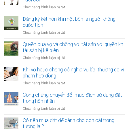
việc
của
ở
Chức năng bình luận bị tắt
thay
vợ
Công
đổi
và
chứng
Đăng ký kết hôn khi một bên là người không
người
chồng
thỏa
quốc tịch
nuôi
thuận
con
ở
Chức năng bình luận bị tắt
về
sau
Đăng
việc
ly
ký
Quyền của vợ và chồng với tài sản với quyền khi
giải
hôn
kết
tài sản bị kê biên
quyết
hôn
quyền
ở
Chức năng bình luận bị tắt
khi
nuôi
Quyền
một
con
của
Khi vợ hoặc chồng có nghĩa vụ bồi thường do vi
bên
vợ
phạm hợp đồng
là
và
người
ở
Chức năng bình luận bị tắt
chồng
không
Khi
với
quốc
vợ
Công chứng chuyển đổi mục đích sử dụng đất
tài
tịch
hoặc
trong hôn nhân
sản
chồng
với
ở
Chức năng bình luận bị tắt
có
quyền
Công
nghĩa
khi
chứng
Có nên mua đất để dành cho con cái trong
vụ
tài
chuyển
tương lai?
bồi
sản