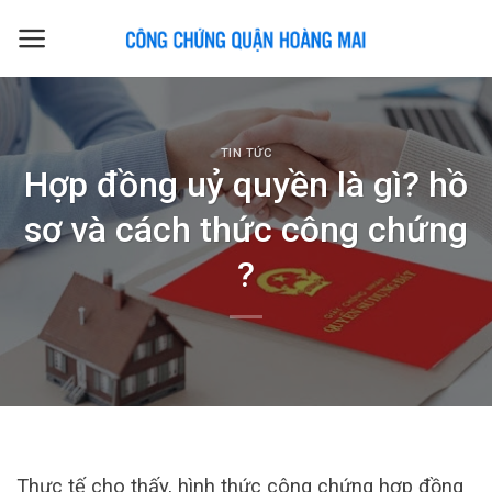
Skip
to
content
TIN TỨC
Hợp đồng uỷ quyền là gì? hồ
sơ và cách thức công chứng
?
Thực tế cho thấy, hình thức công chứng hợp đồng