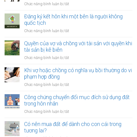
của
ở
Chức năng bình luận bị tắt
thay
vợ
Công
đổi
và
chứng
Đăng ký kết hôn khi một bên là người không
người
chồng
thỏa
quốc tịch
nuôi
thuận
con
ở
Chức năng bình luận bị tắt
về
sau
Đăng
việc
ly
ký
Quyền của vợ và chồng với tài sản với quyền khi
giải
hôn
kết
tài sản bị kê biên
quyết
hôn
quyền
ở
Chức năng bình luận bị tắt
khi
nuôi
Quyền
một
con
của
Khi vợ hoặc chồng có nghĩa vụ bồi thường do vi
bên
vợ
phạm hợp đồng
là
và
người
ở
Chức năng bình luận bị tắt
chồng
không
Khi
với
quốc
vợ
Công chứng chuyển đổi mục đích sử dụng đất
tài
tịch
hoặc
trong hôn nhân
sản
chồng
với
ở
Chức năng bình luận bị tắt
có
quyền
Công
nghĩa
khi
chứng
Có nên mua đất để dành cho con cái trong
vụ
tài
chuyển
tương lai?
bồi
sản
đổi
thường