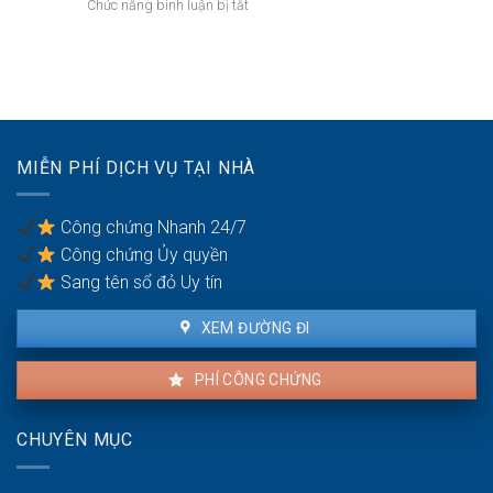
ở
Chức năng bình luận bị tắt
bị
mục
do
Có
kê
đích
vi
nên
biên
sử
phạm
mua
dụng
hợp
đất
đất
đồng
để
trong
dành
hôn
cho
nhân
MIỄN PHÍ DỊCH VỤ TẠI NHÀ
con
cái
trong
Công chứng Nhanh 24/7
tương
Công chứng Ủy quyền
lai?
Sang tên sổ đỏ Uy tín
XEM ĐƯỜNG ĐI
PHÍ CÔNG CHỨNG
CHUYÊN MỤC