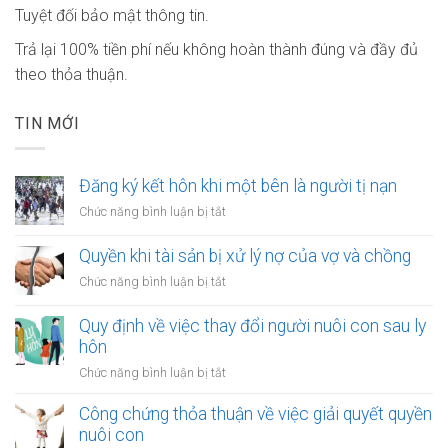
Tuyệt đối bảo mật thông tin.
Trả lại 100% tiền phí nếu không hoàn thành đúng và đầy đủ
theo thỏa thuận.
TIN MỚI
Đăng ký kết hôn khi một bên là người tị nạn
ở
Chức năng bình luận bị tắt
Đăng
ký
Quyền khi tài sản bị xử lý nợ của vợ và chồng
kết
ở
Chức năng bình luận bị tắt
hôn
Quyền
khi
khi
Quy định về việc thay đổi người nuôi con sau ly
một
tài
hôn
bên
sản
là
ở
Chức năng bình luận bị tắt
bị
người
Quy
xử
tị
định
Công chứng thỏa thuận về việc giải quyết quyền
lý
nạn
về
nuôi con
nợ
việc