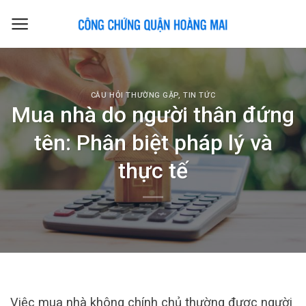
Skip
to
content
CÂU HỎI THƯỜNG GẶP
,
TIN TỨC
Mua nhà do người thân đứng
tên: Phân biệt pháp lý và
thực tế
Việc mua nhà không chính chủ thường được người