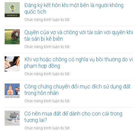
đổi
và
chứng
Đăng ký kết hôn khi một bên là người không
người
chồng
thỏa
quốc tịch
nuôi
thuận
con
ở
Chức năng bình luận bị tắt
về
sau
Đăng
việc
ly
ký
Quyền của vợ và chồng với tài sản với quyền khi
giải
hôn
kết
tài sản bị kê biên
quyết
hôn
quyền
ở
Chức năng bình luận bị tắt
khi
nuôi
Quyền
một
con
của
Khi vợ hoặc chồng có nghĩa vụ bồi thường do vi
bên
vợ
phạm hợp đồng
là
và
người
ở
Chức năng bình luận bị tắt
chồng
không
Khi
với
quốc
vợ
Công chứng chuyển đổi mục đích sử dụng đất
tài
tịch
hoặc
trong hôn nhân
sản
chồng
với
ở
Chức năng bình luận bị tắt
có
quyền
Công
nghĩa
khi
chứng
Có nên mua đất để dành cho con cái trong
vụ
tài
chuyển
tương lai?
bồi
sản
đổi
thường
ở
Chức năng bình luận bị tắt
bị
mục
do
Có
kê
đích