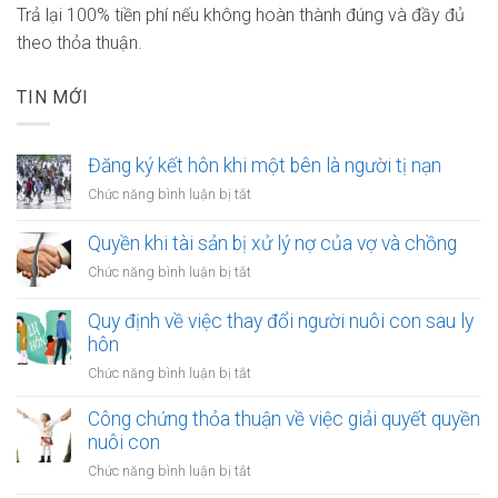
Trả lại 100% tiền phí nếu không hoàn thành đúng và đầy đủ
theo thỏa thuận.
TIN MỚI
Đăng ký kết hôn khi một bên là người tị nạn
ở
Chức năng bình luận bị tắt
Đăng
ký
Quyền khi tài sản bị xử lý nợ của vợ và chồng
kết
ở
Chức năng bình luận bị tắt
hôn
Quyền
khi
khi
Quy định về việc thay đổi người nuôi con sau ly
một
tài
hôn
bên
sản
là
ở
Chức năng bình luận bị tắt
bị
người
Quy
xử
tị
định
Công chứng thỏa thuận về việc giải quyết quyền
lý
nạn
về
nuôi con
nợ
việc
của
ở
Chức năng bình luận bị tắt
thay
vợ
Công