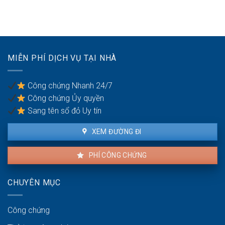
vi
nên
biên
sử
phạm
mua
dụng
hợp
đất
đất
đồng
để
trong
dành
hôn
cho
nhân
MIỄN PHÍ DỊCH VỤ TẠI NHÀ
con
cái
trong
Công chứng Nhanh 24/7
tương
Công chứng Ủy quyền
lai?
Sang tên sổ đỏ Uy tín
XEM ĐƯỜNG ĐI
PHÍ CÔNG CHỨNG
CHUYÊN MỤC
Công chứng