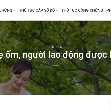
CHỨNG
THỦ TỤC CẤP SỔ ĐỎ
THỦ TỤC CÔNG CHỨNG
P
TIN TỨC
 ốm, người lao động được 