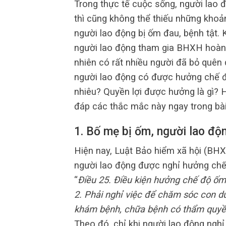
Trong thực tế cuộc sống, người lao đ
thì cũng không thể thiếu những khoả
người lao động bị ốm đau, bệnh tật. K
người lao động tham gia BHXH hoàn 
nhiên có rất nhiều người đã bỏ quên 
người lao động có được hưởng chế độ
nhiêu? Quyền lợi được hưởng là gì?
đáp các thắc mắc này ngay trong bài
1. Bố mẹ bị ốm, người lao đ
Hiện nay, Luật Bảo hiểm xã hội (BH
người lao động được nghỉ hưởng chế
“
Điều 25. Điều kiện hưởng chế độ ố
2. Phải nghỉ việc để chăm sóc con d
khám bệnh, chữa bệnh có thẩm quyề
Theo đó, chỉ khi người lao động ngh