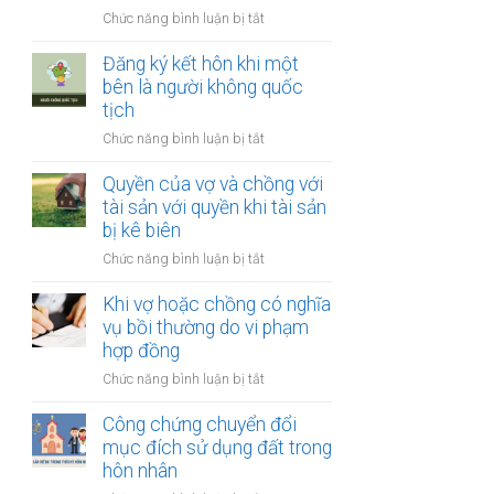
thay
vợ
ở
Chức năng bình luận bị tắt
đổi
và
Công
người
chồng
chứng
Đăng ký kết hôn khi một
nuôi
thỏa
bên là người không quốc
con
thuận
tịch
sau
về
ly
ở
Chức năng bình luận bị tắt
việc
hôn
Đăng
giải
ký
Quyền của vợ và chồng với
quyết
kết
tài sản với quyền khi tài sản
quyền
hôn
bị kê biên
nuôi
khi
con
ở
Chức năng bình luận bị tắt
một
Quyền
bên
của
Khi vợ hoặc chồng có nghĩa
là
vợ
vụ bồi thường do vi phạm
người
và
hợp đồng
không
chồng
quốc
ở
Chức năng bình luận bị tắt
với
tịch
Khi
tài
vợ
Công chứng chuyển đổi
sản
hoặc
mục đích sử dụng đất trong
với
chồng
hôn nhân
quyền
có
khi