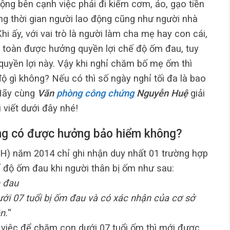
ộng bên cạnh việc phải đi kiếm cơm, áo, gạo tiền
ng thời gian người lao động cũng như người nhà
hi ấy, với vai trò là người làm cha mẹ hay con cái,
toàn được hưởng quyền lợi chế độ ốm đau, tuy
quyền lợi này. Vậy khi nghỉ chăm bố mẹ ốm thì
 gì không? Nếu có thì số ngày nghỉ tối đa là bao
 Hãy cùng
Văn
phòng công chứng
Nguyễn Huệ
giải
 viết dưới đây nhé!
ộng có được hưởng bảo hiểm không?
XH) năm 2014 chỉ ghi nhận duy nhất 01 trường hợp
 độ ốm đau khi người thân bị ốm như sau:
m đau
ưới 07 tuổi bị ốm đau và có xác nhận của cơ sở
n.
“
ỉ việc để chăm con dưới 07 tuổi ốm thì mới được