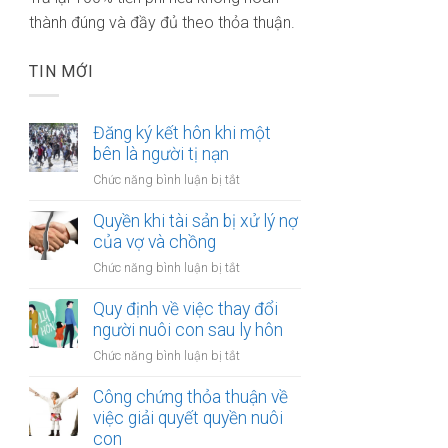
thành đúng và đầy đủ theo thỏa thuận.
TIN MỚI
Đăng ký kết hôn khi một
bên là người tị nạn
ở
Chức năng bình luận bị tắt
Đăng
ký
Quyền khi tài sản bị xử lý nợ
kết
của vợ và chồng
hôn
ở
Chức năng bình luận bị tắt
khi
Quyền
một
khi
Quy định về việc thay đổi
bên
tài
người nuôi con sau ly hôn
là
sản
người
ở
Chức năng bình luận bị tắt
bị
tị
Quy
xử
nạn
định
Công chứng thỏa thuận về
lý
về
việc giải quyết quyền nuôi
nợ
việc
con
của