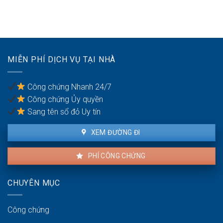
vi
nên
biên
sử
phạm
mua
dụng
hợp
đất
đất
đồng
để
trong
dành
hôn
cho
nhân
MIỄN PHÍ DỊCH VỤ TẠI NHÀ
con
cái
trong
Công chứng Nhanh 24/7
tương
Công chứng Ủy quyền
lai?
Sang tên sổ đỏ Uy tín
XEM ĐƯỜNG ĐI
PHÍ CÔNG CHỨNG
CHUYÊN MỤC
Công chứng