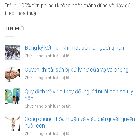
Trả lại 100% tiền phí nếu không hoàn thành đúng và đầy đủ
theo thỏa thuận.
TIN MỚI
Đăng ký kết hôn khi một bên là người tị nạn
ở
Chức năng bình luận bị tắt
Đăng
ký
Quyền khi tài sản bị xử lý nợ của vợ và chồng
kết
ở
Chức năng bình luận bị tắt
hôn
Quyền
khi
khi
Quy định về việc thay đổi người nuôi con sau ly
một
tài
hôn
bên
sản
là
ở
Chức năng bình luận bị tắt
bị
người
Quy
xử
tị
định
Công chứng thỏa thuận về việc giải quyết quyền
lý
nạn
về
nuôi con
nợ
việc
của
ở
Chức năng bình luận bị tắt
thay
vợ
Công