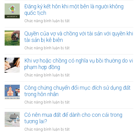
đổi
và
chứng
Đăng ký kết hôn khi một bên là người không
người
chồng
thỏa
quốc tịch
nuôi
thuận
con
ở
Chức năng bình luận bị tắt
về
sau
Đăng
việc
ly
ký
Quyền của vợ và chồng với tài sản với quyền khi
giải
hôn
kết
tài sản bị kê biên
quyết
hôn
quyền
ở
Chức năng bình luận bị tắt
khi
nuôi
Quyền
một
con
của
Khi vợ hoặc chồng có nghĩa vụ bồi thường do vi
bên
vợ
phạm hợp đồng
là
và
người
ở
Chức năng bình luận bị tắt
chồng
không
Khi
với
quốc
vợ
Công chứng chuyển đổi mục đích sử dụng đất
tài
tịch
hoặc
trong hôn nhân
sản
chồng
với
ở
Chức năng bình luận bị tắt
có
quyền
Công
nghĩa
khi
chứng
Có nên mua đất để dành cho con cái trong
vụ
tài
chuyển
tương lai?
bồi
sản
đổi
thường
ở
Chức năng bình luận bị tắt
bị
mục
do
Có
kê
đích