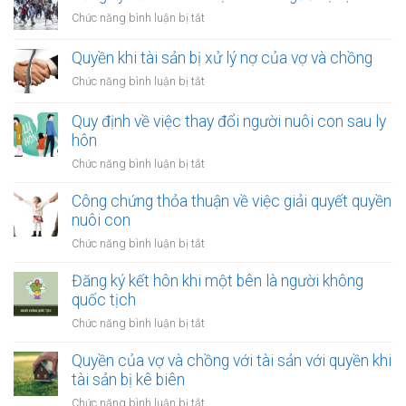
ở
Chức năng bình luận bị tắt
Đăng
ký
Quyền khi tài sản bị xử lý nợ của vợ và chồng
kết
ở
Chức năng bình luận bị tắt
hôn
Quyền
khi
khi
Quy định về việc thay đổi người nuôi con sau ly
một
tài
hôn
bên
sản
là
ở
Chức năng bình luận bị tắt
bị
người
Quy
xử
tị
định
Công chứng thỏa thuận về việc giải quyết quyền
lý
nạn
về
nuôi con
nợ
việc
của
ở
Chức năng bình luận bị tắt
thay
vợ
Công
đổi
và
chứng
Đăng ký kết hôn khi một bên là người không
người
chồng
thỏa
quốc tịch
nuôi
thuận
con
ở
Chức năng bình luận bị tắt
về
sau
Đăng
việc
ly
ký
Quyền của vợ và chồng với tài sản với quyền khi
giải
hôn
kết
tài sản bị kê biên
quyết
hôn
quyền
ở
Chức năng bình luận bị tắt