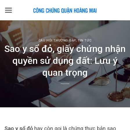
Skip
to
content
CÂU HỎI THƯỜNG GẶP
,
TIN TỨC
Sao y sổ đỏ, giấy chứng nhận
quyền sử dụng đất: Lưu ý
quan trọng
Sao y sổ đỏ
hay còn gọi là chứng thực bản sao