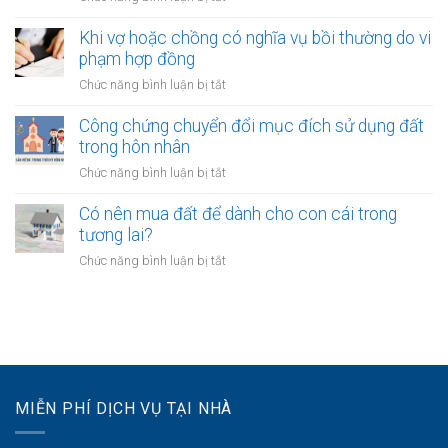
khi
nuôi
Quyền
một
con
của
Khi vợ hoặc chồng có nghĩa vụ bồi thường do vi
bên
vợ
phạm hợp đồng
là
và
người
ở
Chức năng bình luận bị tắt
chồng
không
Khi
với
quốc
vợ
Công chứng chuyển đổi mục đích sử dụng đất
tài
tịch
hoặc
trong hôn nhân
sản
chồng
với
ở
Chức năng bình luận bị tắt
có
quyền
Công
nghĩa
khi
chứng
Có nên mua đất để dành cho con cái trong
vụ
tài
chuyển
tương lai?
bồi
sản
đổi
thường
ở
Chức năng bình luận bị tắt
bị
mục
do
Có
kê
đích
vi
nên
biên
sử
phạm
mua
dụng
hợp
đất
đất
đồng
để
trong
dành
hôn
cho
nhân
MIỄN PHÍ DỊCH VỤ TẠI NHÀ
con
cái