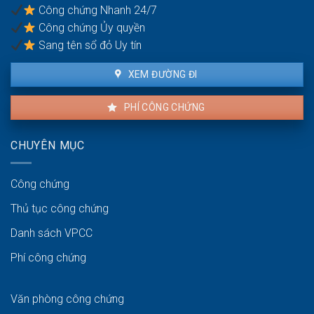
trong
Công chứng Nhanh 24/7
tương
Công chứng Ủy quyền
lai?
Sang tên sổ đỏ Uy tín
XEM ĐƯỜNG ĐI
PHÍ CÔNG CHỨNG
CHUYÊN MỤC
Công chứng
Thủ tục công chứng
Danh sách VPCC
Phí công chứng
Văn phòng công chứng