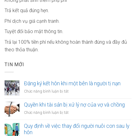
Không phát sinh thêm phụ phí
Trả kết quả đúng hẹn.
Phí dịch vụ giá cạnh tranh.
Tuyệt đối bảo mật thông tin.
Trả lại 100% tiền phí nếu không hoàn thành đúng và đầy đủ
theo thỏa thuận.
TIN MỚI
Đăng ký kết hôn khi một bên là người tị nạn
ở
Chức năng bình luận bị tắt
Đăng
ký
Quyền khi tài sản bị xử lý nợ của vợ và chồng
kết
ở
Chức năng bình luận bị tắt
hôn
Quyền
khi
khi
Quy định về việc thay đổi người nuôi con sau ly
một
tài
hôn
bên
sản