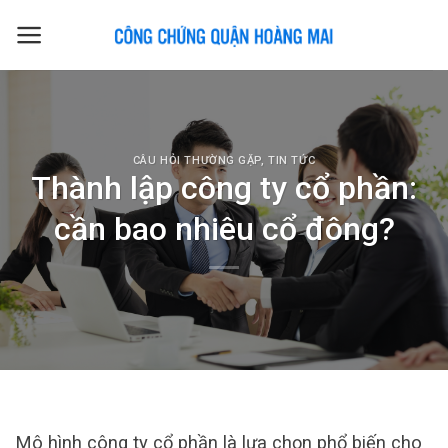
Skip
to
content
CÂU HỎI THƯỜNG GẶP
,
TIN TỨC
Thành lập công ty cổ phần:
cần bao nhiêu cổ đông?
Mô hình công ty cổ phần là lựa chọn phổ biến cho