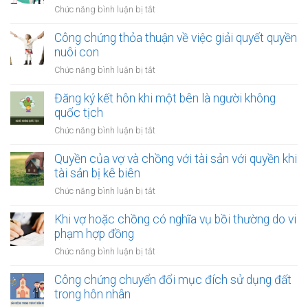
là
ở
Chức năng bình luận bị tắt
bị
người
Quy
xử
tị
định
Công chứng thỏa thuận về việc giải quyết quyền
lý
nạn
về
nuôi con
nợ
việc
của
ở
Chức năng bình luận bị tắt
thay
vợ
Công
đổi
và
chứng
Đăng ký kết hôn khi một bên là người không
người
chồng
thỏa
quốc tịch
nuôi
thuận
con
ở
Chức năng bình luận bị tắt
về
sau
Đăng
việc
ly
ký
Quyền của vợ và chồng với tài sản với quyền khi
giải
hôn
kết
tài sản bị kê biên
quyết
hôn
quyền
ở
Chức năng bình luận bị tắt
khi
nuôi
Quyền
một
con
của
Khi vợ hoặc chồng có nghĩa vụ bồi thường do vi
bên
vợ
phạm hợp đồng
là
và
người
ở
Chức năng bình luận bị tắt
chồng
không
Khi
với
quốc
vợ
Công chứng chuyển đổi mục đích sử dụng đất
tài
tịch
hoặc
trong hôn nhân
sản
chồng
với