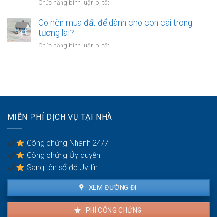
ở
Chức năng bình luận bị tắt
có
quyền
Công
nghĩa
khi
chứng
Có nên mua đất để dành cho con cái trong
vụ
tài
chuyển
tương lai?
bồi
sản
đổi
thường
ở
Chức năng bình luận bị tắt
bị
mục
do
Có
kê
đích
vi
nên
biên
sử
phạm
mua
dụng
hợp
đất
đất
đồng
để
trong
dành
hôn
cho
nhân
MIỄN PHÍ DỊCH VỤ TẠI NHÀ
con
cái
trong
Công chứng Nhanh 24/7
tương
Công chứng Ủy quyền
lai?
Sang tên sổ đỏ Uy tín
XEM ĐƯỜNG ĐI
PHÍ CÔNG CHỨNG