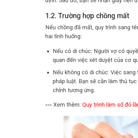
định. Sau đó, bạn sẽ nhận giấy hẹn đ
1.2. Trường hợp chồng mất
Nếu chồng đã mất, quy trình sang tê
hai tình huống:
Nếu có di chúc: Người vợ có quyền
quan đến việc xét duyệt của cơ q
Nếu không có di chúc: Việc sang t
pháp luật. Bạn sẽ cần làm thủ tục 
chính tương ứng.
Xem thêm:
Quy trình làm sổ đỏ l
>>>