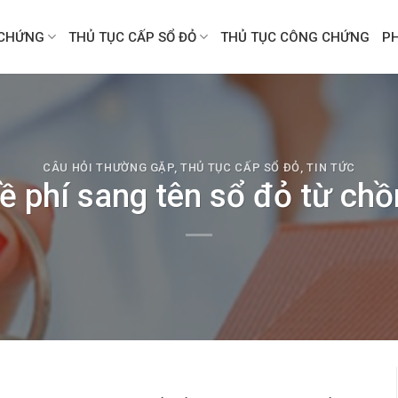
CHỨNG
THỦ TỤC CẤP SỔ ĐỎ
THỦ TỤC CÔNG CHỨNG
P
CÂU HỎI THƯỜNG GẶP
,
THỦ TỤC CẤP SỔ ĐỎ
,
TIN TỨC
ề phí sang tên sổ đỏ từ ch