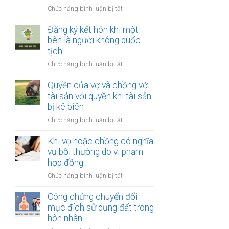
thay
vợ
ở
Chức năng bình luận bị tắt
đổi
và
Công
người
chồng
chứng
Đăng ký kết hôn khi một
nuôi
thỏa
bên là người không quốc
con
thuận
tịch
sau
về
ly
ở
Chức năng bình luận bị tắt
việc
hôn
Đăng
giải
ký
Quyền của vợ và chồng với
quyết
kết
tài sản với quyền khi tài sản
quyền
hôn
bị kê biên
nuôi
khi
con
ở
Chức năng bình luận bị tắt
một
Quyền
bên
của
Khi vợ hoặc chồng có nghĩa
là
vợ
vụ bồi thường do vi phạm
người
và
hợp đồng
không
chồng
quốc
ở
Chức năng bình luận bị tắt
với
tịch
Khi
tài
vợ
Công chứng chuyển đổi
sản
hoặc
mục đích sử dụng đất trong
với
chồng
hôn nhân
quyền
có
khi