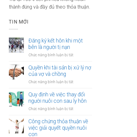
thành đúng và đầy đủ theo thỏa thuận.
TIN MỚI
Đăng ký kết hôn khi một
bên là người tị nạn
ở
Chức năng bình luận bị tắt
Đăng
ký
Quyền khi tài sản bị xử lý nợ
kết
của vợ và chồng
hôn
ở
Chức năng bình luận bị tắt
khi
Quyền
một
khi
Quy định về việc thay đổi
bên
tài
người nuôi con sau ly hôn
là
sản
người
ở
Chức năng bình luận bị tắt
bị
tị
Quy
xử
nạn
định
Công chứng thỏa thuận về
lý
về
việc giải quyết quyền nuôi
nợ
việc
con
của