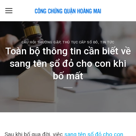
Skip
to
content
CÂU HỎI THƯỜNG GẶP
,
THỦ TỤC CẤP SỔ ĐỎ
,
TIN TỨC
Toàn bộ thông tin cần biết về
sang tên sổ đỏ cho con khi
bố mất
Sau khi bố qua đời, việc
sang tên sổ đỏ cho con