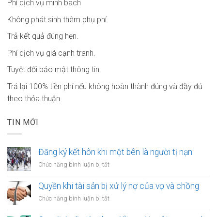
Phí dịch vụ minh bach
Không phát sinh thêm phụ phí
Trả kết quả đúng hẹn.
Phí dịch vụ giá cạnh tranh.
Tuyệt đối bảo mật thông tin.
Trả lại 100% tiền phí nếu không hoàn thành đúng và đầy đủ
theo thỏa thuận.
TIN MỚI
Đăng ký kết hôn khi một bên là người tị nạn
ở
Chức năng bình luận bị tắt
Đăng
ký
Quyền khi tài sản bị xử lý nợ của vợ và chồng
kết
ở
Chức năng bình luận bị tắt
hôn
Quyền
khi
khi