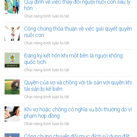
Quy định về việc thay đổi người nuôi con sau ly
một
tài
hôn
bên
sản
là
ở
Chức năng bình luận bị tắt
bị
người
Quy
xử
tị
định
Công chứng thỏa thuận về việc giải quyết quyền
lý
nạn
về
nuôi con
nợ
việc
của
ở
Chức năng bình luận bị tắt
thay
vợ
Công
đổi
và
chứng
Đăng ký kết hôn khi một bên là người không
người
chồng
thỏa
quốc tịch
nuôi
thuận
con
ở
Chức năng bình luận bị tắt
về
sau
Đăng
việc
ly
ký
Quyền của vợ và chồng với tài sản với quyền khi
giải
hôn
kết
tài sản bị kê biên
quyết
hôn
quyền
ở
Chức năng bình luận bị tắt
khi
nuôi
Quyền
một
con
của
Khi vợ hoặc chồng có nghĩa vụ bồi thường do vi
bên
vợ
phạm hợp đồng
là
và
người
ở
Chức năng bình luận bị tắt
chồng
không
Khi
với
quốc
vợ
Công chứng chuyển đổi mục đích sử dụng đất