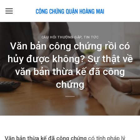
Skip
to
content
CÂU HỎI THƯỜNG GẶP
,
TIN TỨC
Văn bản công chứng rồi có
hủy được không? Sự thật về
văn bản thừa kế đã công
chứng
Văn bản thừa kế đã công chứng
có tính pháp lý