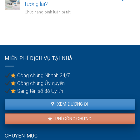
tài
chuyển
tương lai?
bồi
sản
đổi
thường
ở
Chức năng bình luận bị tắt
bị
mục
do
Có
kê
đích
vi
nên
biên
sử
phạm
mua
dụng
hợp
đất
đất
đồng
để
trong
dành
hôn
cho
nhân
MIỄN PHÍ DỊCH VỤ TẠI NHÀ
con
cái
trong
Công chứng Nhanh 24/7
tương
Công chứng Ủy quyền
lai?
Sang tên sổ đỏ Uy tín
XEM ĐƯỜNG ĐI
PHÍ CÔNG CHỨNG
CHUYÊN MỤC