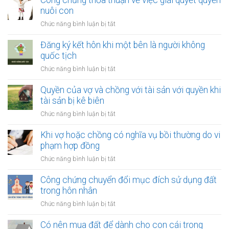
Công chứng thỏa thuận về việc giải quyết quyền
lý
nạn
về
nuôi con
nợ
việc
của
ở
Chức năng bình luận bị tắt
thay
vợ
Công
đổi
và
chứng
Đăng ký kết hôn khi một bên là người không
người
chồng
thỏa
quốc tịch
nuôi
thuận
con
ở
Chức năng bình luận bị tắt
về
sau
Đăng
việc
ly
ký
Quyền của vợ và chồng với tài sản với quyền khi
giải
hôn
kết
tài sản bị kê biên
quyết
hôn
quyền
ở
Chức năng bình luận bị tắt
khi
nuôi
Quyền
một
con
của
Khi vợ hoặc chồng có nghĩa vụ bồi thường do vi
bên
vợ
phạm hợp đồng
là
và
người
ở
Chức năng bình luận bị tắt
chồng
không
Khi
với
quốc
vợ
Công chứng chuyển đổi mục đích sử dụng đất
tài
tịch
hoặc
trong hôn nhân
sản
chồng
với
ở
Chức năng bình luận bị tắt
có
quyền
Công
nghĩa
khi
chứng
Có nên mua đất để dành cho con cái trong
vụ