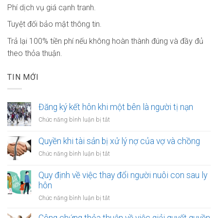
Phí dịch vụ giá cạnh tranh.
Tuyệt đối bảo mật thông tin.
Trả lại 100% tiền phí nếu không hoàn thành đúng và đầy đủ
theo thỏa thuận.
TIN MỚI
Đăng ký kết hôn khi một bên là người tị nạn
ở
Chức năng bình luận bị tắt
Đăng
ký
Quyền khi tài sản bị xử lý nợ của vợ và chồng
kết
ở
Chức năng bình luận bị tắt
hôn
Quyền
khi
khi
Quy định về việc thay đổi người nuôi con sau ly
một
tài
hôn
bên
sản
là
ở
Chức năng bình luận bị tắt
bị
người
Quy
xử
tị
định