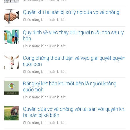
Đăng
ký
Quyền khi tài sản bị xử lý nợ của vợ và chồng
kết
ở
Chức năng bình luận bị tắt
hôn
Quyền
khi
khi
Quy định về việc thay đổi người nuôi con sau ly
một
tài
hôn
bên
sản
là
ở
Chức năng bình luận bị tắt
bị
người
Quy
xử
tị
định
Công chứng thỏa thuận về việc giải quyết quyền
lý
nạn
về
nuôi con
nợ
việc
của
ở
Chức năng bình luận bị tắt
thay
vợ
Công
đổi
và
chứng
Đăng ký kết hôn khi một bên là người không
người
chồng
thỏa
quốc tịch
nuôi
thuận
con
ở
Chức năng bình luận bị tắt
về
sau
Đăng
việc
ly
ký
Quyền của vợ và chồng với tài sản với quyền khi
giải
hôn
kết
tài sản bị kê biên
quyết
hôn
quyền
ở
Chức năng bình luận bị tắt
khi
nuôi
Quyền