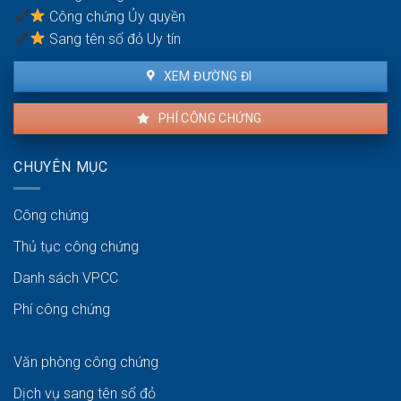
Công chứng Ủy quyền
lai?
Sang tên sổ đỏ Uy tín
XEM ĐƯỜNG ĐI
PHÍ CÔNG CHỨNG
CHUYÊN MỤC
Công chứng
Thủ tục công chứng
Danh sách VPCC
Phí công chứng
Văn phòng công chứng
Dịch vụ sang tên sổ đỏ