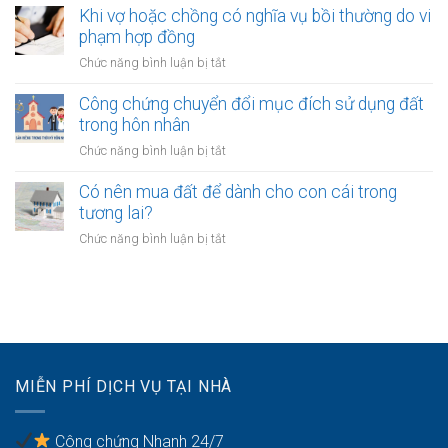
một
con
của
Khi vợ hoặc chồng có nghĩa vụ bồi thường do vi
bên
vợ
phạm hợp đồng
là
và
người
ở
Chức năng bình luận bị tắt
chồng
không
Khi
với
quốc
vợ
Công chứng chuyển đổi mục đích sử dụng đất
tài
tịch
hoặc
trong hôn nhân
sản
chồng
với
ở
Chức năng bình luận bị tắt
có
quyền
Công
nghĩa
khi
chứng
Có nên mua đất để dành cho con cái trong
vụ
tài
chuyển
tương lai?
bồi
sản
đổi
thường
ở
Chức năng bình luận bị tắt
bị
mục
do
Có
kê
đích
vi
nên
biên
sử
phạm
mua
dụng
hợp
đất
đất
đồng
để
trong
dành
hôn
cho
nhân
MIỄN PHÍ DỊCH VỤ TẠI NHÀ
con
cái
trong
Công chứng Nhanh 24/7
tương