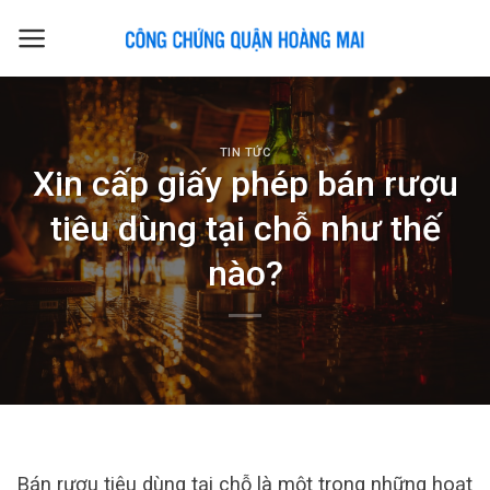
Skip
to
content
TIN TỨC
Xin cấp giấy phép bán rượu
tiêu dùng tại chỗ như thế
nào?
Bán rượu tiêu dùng tại chỗ là một trong những hoạt