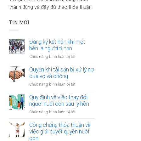
thành đúng và đầy đủ theo thỏa thuận.
TIN MỚI
Đăng ký kết hôn khi một
bên là người tị nạn
ở
Chức năng bình luận bị tắt
Đăng
ký
Quyền khi tài sản bị xử lý nợ
kết
của vợ và chồng
hôn
ở
Chức năng bình luận bị tắt
khi
Quyền
một
khi
Quy định về việc thay đổi
bên
tài
người nuôi con sau ly hôn
là
sản
người
ở
Chức năng bình luận bị tắt
bị
tị
Quy
xử
nạn
định
Công chứng thỏa thuận về
lý
về
việc giải quyết quyền nuôi
nợ
việc
con
của