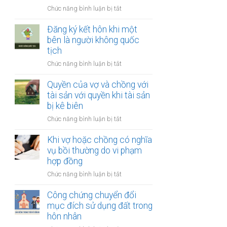
thay
vợ
ở
Chức năng bình luận bị tắt
đổi
và
Công
người
chồng
chứng
Đăng ký kết hôn khi một
nuôi
thỏa
bên là người không quốc
con
thuận
tịch
sau
về
ly
ở
Chức năng bình luận bị tắt
việc
hôn
Đăng
giải
ký
Quyền của vợ và chồng với
quyết
kết
tài sản với quyền khi tài sản
quyền
hôn
bị kê biên
nuôi
khi
con
ở
Chức năng bình luận bị tắt
một
Quyền
bên
của
Khi vợ hoặc chồng có nghĩa
là
vợ
vụ bồi thường do vi phạm
người
và
hợp đồng
không
chồng
quốc
ở
Chức năng bình luận bị tắt
với
tịch
Khi
tài
vợ
Công chứng chuyển đổi
sản
hoặc
mục đích sử dụng đất trong
với
chồng
hôn nhân
quyền
có
khi