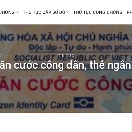
CHỨNG
THỦ TỤC CẤP SỔ ĐỎ
THỦ TỤC CÔNG CHỨNG
P
TIN TỨC
ăn cước công dân, thẻ ngân