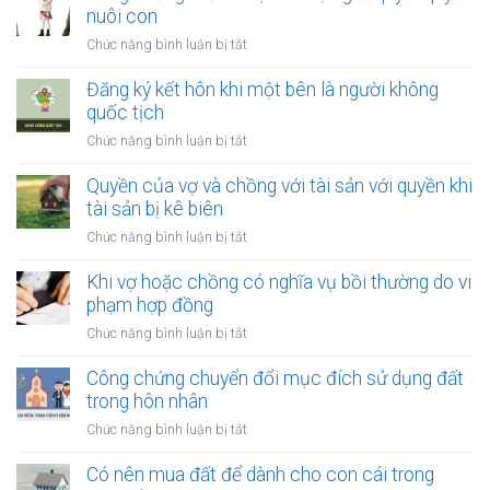
nạn
về
nuôi con
nợ
việc
của
ở
Chức năng bình luận bị tắt
thay
vợ
Công
đổi
và
chứng
Đăng ký kết hôn khi một bên là người không
người
chồng
thỏa
quốc tịch
nuôi
thuận
con
ở
Chức năng bình luận bị tắt
về
sau
Đăng
việc
ly
ký
Quyền của vợ và chồng với tài sản với quyền khi
giải
hôn
kết
tài sản bị kê biên
quyết
hôn
quyền
ở
Chức năng bình luận bị tắt
khi
nuôi
Quyền
một
con
của
Khi vợ hoặc chồng có nghĩa vụ bồi thường do vi
bên
vợ
phạm hợp đồng
là
và
người
ở
Chức năng bình luận bị tắt
chồng
không
Khi
với
quốc
vợ
Công chứng chuyển đổi mục đích sử dụng đất
tài
tịch
hoặc
trong hôn nhân
sản
chồng
với
ở
Chức năng bình luận bị tắt
có
quyền
Công
nghĩa
khi
chứng
Có nên mua đất để dành cho con cái trong
vụ
tài