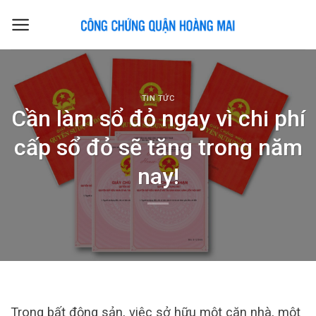
Skip
to
content
TIN TỨC
Cần làm sổ đỏ ngay vì chi phí
cấp sổ đỏ sẽ tăng trong năm
nay!
Trong bất động sản, việc sở hữu một căn nhà, một