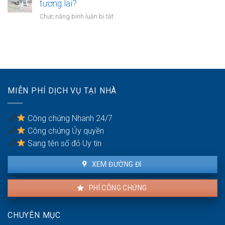
chuyển
tương lai?
bồi
sản
đổi
thường
ở
Chức năng bình luận bị tắt
bị
mục
do
Có
kê
đích
vi
nên
biên
sử
phạm
mua
dụng
hợp
đất
đất
đồng
để
trong
dành
hôn
cho
nhân
MIỄN PHÍ DỊCH VỤ TẠI NHÀ
con
cái
trong
Công chứng Nhanh 24/7
tương
Công chứng Ủy quyền
lai?
Sang tên sổ đỏ Uy tín
XEM ĐƯỜNG ĐI
PHÍ CÔNG CHỨNG
CHUYÊN MỤC