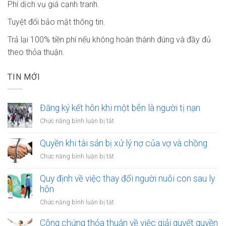
Phí dịch vụ giá cạnh tranh.
Tuyệt đối bảo mật thông tin.
Trả lại 100% tiền phí nếu không hoàn thành đúng và đầy đủ
theo thỏa thuận.
TIN MỚI
Đăng ký kết hôn khi một bên là người tị nạn
ở
Chức năng bình luận bị tắt
Đăng
ký
Quyền khi tài sản bị xử lý nợ của vợ và chồng
kết
ở
Chức năng bình luận bị tắt
hôn
Quyền
khi
khi
Quy định về việc thay đổi người nuôi con sau ly
một
tài
hôn
bên
sản
là
ở
Chức năng bình luận bị tắt
bị
người
Quy
xử
tị
định
Công chứng thỏa thuận về việc giải quyết quyền
lý