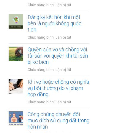
thay
vợ
ở
Chức năng bình luận bị tắt
đổi
và
Công
người
chồng
chứng
Đăng ký kết hôn khi một
nuôi
thỏa
bên là người không quốc
con
thuận
tịch
sau
về
ly
ở
Chức năng bình luận bị tắt
việc
hôn
Đăng
giải
ký
Quyền của vợ và chồng với
quyết
kết
tài sản với quyền khi tài sản
quyền
hôn
bị kê biên
nuôi
khi
con
ở
Chức năng bình luận bị tắt
một
Quyền
bên
của
Khi vợ hoặc chồng có nghĩa
là
vợ
vụ bồi thường do vi phạm
người
và
hợp đồng
không
chồng
quốc
ở
Chức năng bình luận bị tắt
với
tịch
Khi
tài
vợ
Công chứng chuyển đổi
sản
hoặc
mục đích sử dụng đất trong
với
chồng
hôn nhân
quyền
có
khi