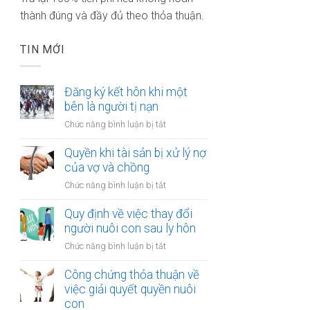
thành đúng và đầy đủ theo thỏa thuận.
TIN MỚI
Đăng ký kết hôn khi một
bên là người tị nạn
ở
Chức năng bình luận bị tắt
Đăng
ký
Quyền khi tài sản bị xử lý nợ
kết
của vợ và chồng
hôn
ở
Chức năng bình luận bị tắt
khi
Quyền
một
khi
Quy định về việc thay đổi
bên
tài
người nuôi con sau ly hôn
là
sản
người
ở
Chức năng bình luận bị tắt
bị
tị
Quy
xử
nạn
định
Công chứng thỏa thuận về
lý
về
việc giải quyết quyền nuôi
nợ
việc
con
của