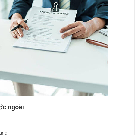
ớc ngoài
ang.