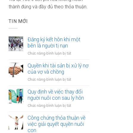
thành đúng và đầy đủ theo thỏa thuận.
TIN MỚI
Đăng ký kết hôn khi một
bên là người tị nạn
ở
Chức năng bình luận bị tắt
Đăng
ký
Quyền khi tài sản bị xử lý nợ
kết
của vợ và chồng
hôn
ở
Chức năng bình luận bị tắt
khi
Quyền
một
khi
Quy định về việc thay đổi
bên
tài
người nuôi con sau ly hôn
là
sản
người
ở
Chức năng bình luận bị tắt
bị
tị
Quy
xử
nạn
định
Công chứng thỏa thuận về
lý
về
việc giải quyết quyền nuôi
nợ
việc
con
của