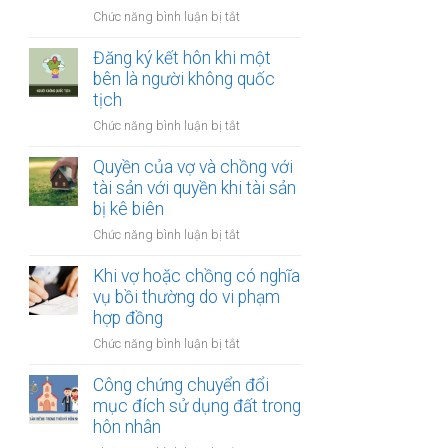
thay
vợ
ở
Chức năng bình luận bị tắt
đổi
và
Công
người
chồng
chứng
Đăng ký kết hôn khi một
nuôi
thỏa
bên là người không quốc
con
thuận
tịch
sau
về
ly
ở
Chức năng bình luận bị tắt
việc
hôn
Đăng
giải
ký
Quyền của vợ và chồng với
quyết
kết
tài sản với quyền khi tài sản
quyền
hôn
bị kê biên
nuôi
khi
con
ở
Chức năng bình luận bị tắt
một
Quyền
bên
của
Khi vợ hoặc chồng có nghĩa
là
vợ
vụ bồi thường do vi phạm
người
và
hợp đồng
không
chồng
quốc
ở
Chức năng bình luận bị tắt
với
tịch
Khi
tài
vợ
Công chứng chuyển đổi
sản
hoặc
mục đích sử dụng đất trong
với
chồng
hôn nhân
quyền
có
khi