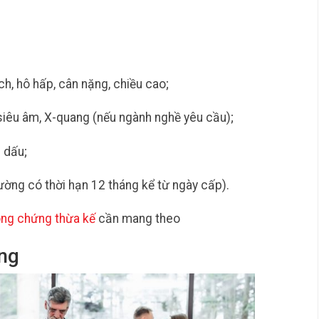
h, hô hấp, cân nặng, chiều cao;
siêu âm, X-quang (nếu ngành nghề yêu cầu);
 dấu;
ờng có thời hạn 12 tháng kể từ ngày cấp).
ông chứng thừa kế
cần mang theo
ọng