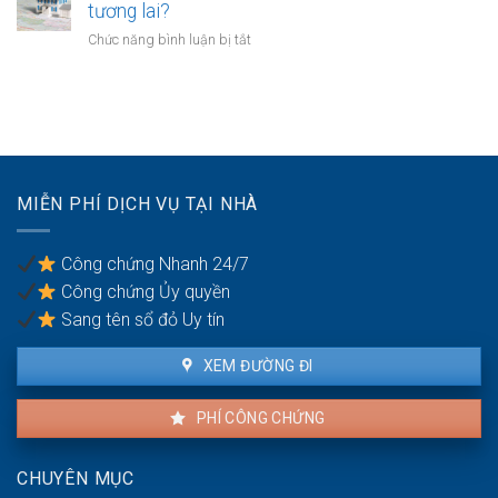
chuyển
tương lai?
bồi
sản
đổi
thường
ở
Chức năng bình luận bị tắt
bị
mục
do
Có
kê
đích
vi
nên
biên
sử
phạm
mua
dụng
hợp
đất
đất
đồng
để
trong
dành
hôn
cho
nhân
MIỄN PHÍ DỊCH VỤ TẠI NHÀ
con
cái
trong
Công chứng Nhanh 24/7
tương
Công chứng Ủy quyền
lai?
Sang tên sổ đỏ Uy tín
XEM ĐƯỜNG ĐI
PHÍ CÔNG CHỨNG
CHUYÊN MỤC