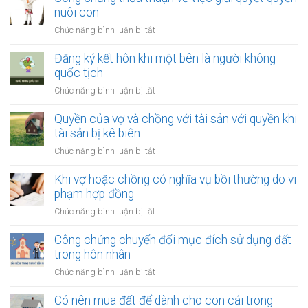
nạn
về
nuôi con
nợ
việc
của
ở
Chức năng bình luận bị tắt
thay
vợ
Công
đổi
và
chứng
Đăng ký kết hôn khi một bên là người không
người
chồng
thỏa
quốc tịch
nuôi
thuận
con
ở
Chức năng bình luận bị tắt
về
sau
Đăng
việc
ly
ký
Quyền của vợ và chồng với tài sản với quyền khi
giải
hôn
kết
tài sản bị kê biên
quyết
hôn
quyền
ở
Chức năng bình luận bị tắt
khi
nuôi
Quyền
một
con
của
Khi vợ hoặc chồng có nghĩa vụ bồi thường do vi
bên
vợ
phạm hợp đồng
là
và
người
ở
Chức năng bình luận bị tắt
chồng
không
Khi
với
quốc
vợ
Công chứng chuyển đổi mục đích sử dụng đất
tài
tịch
hoặc
trong hôn nhân
sản
chồng
với
ở
Chức năng bình luận bị tắt
có
quyền
Công
nghĩa
khi
chứng
Có nên mua đất để dành cho con cái trong
vụ
tài