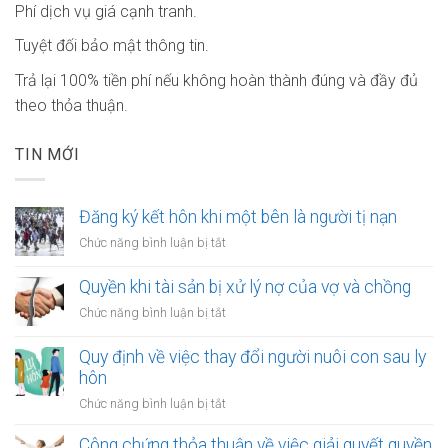
Phí dịch vụ giá cạnh tranh.
Tuyệt đối bảo mật thông tin.
Trả lại 100% tiền phí nếu không hoàn thành đúng và đầy đủ
theo thỏa thuận.
TIN MỚI
Đăng ký kết hôn khi một bên là người tị nạn
ở
Chức năng bình luận bị tắt
Đăng
ký
Quyền khi tài sản bị xử lý nợ của vợ và chồng
kết
ở
Chức năng bình luận bị tắt
hôn
Quyền
khi
khi
Quy định về việc thay đổi người nuôi con sau ly
một
tài
hôn
bên
sản
là
ở
Chức năng bình luận bị tắt
bị
người
Quy
xử
tị
định
Công chứng thỏa thuận về việc giải quyết quyền
lý