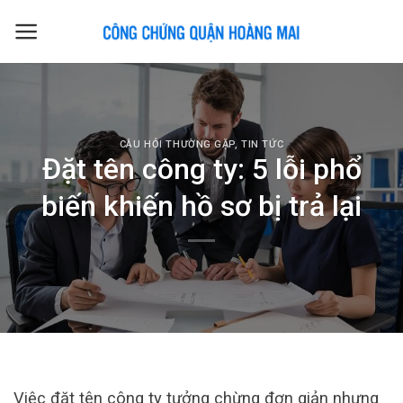
Skip
to
content
CÂU HỎI THƯỜNG GẶP
,
TIN TỨC
Đặt tên công ty: 5 lỗi phổ
biến khiến hồ sơ bị trả lại
Việc đặt tên công ty tưởng chừng đơn giản nhưng