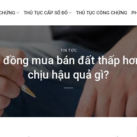
CHỨNG
THỦ TỤC CẤP SỔ ĐỎ
THỦ TỤC CÔNG CHỨNG
P
TIN TỨC
p đồng mua bán đất thấp hơn
chịu hậu quả gì?