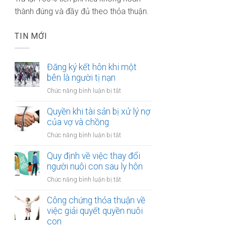
thành đúng và đầy đủ theo thỏa thuận.
TIN MỚI
Đăng ký kết hôn khi một
bên là người tị nạn
ở
Chức năng bình luận bị tắt
Đăng
ký
Quyền khi tài sản bị xử lý nợ
kết
của vợ và chồng
hôn
ở
Chức năng bình luận bị tắt
khi
Quyền
một
khi
Quy định về việc thay đổi
bên
tài
người nuôi con sau ly hôn
là
sản
người
ở
Chức năng bình luận bị tắt
bị
tị
Quy
xử
nạn
định
Công chứng thỏa thuận về
lý
về
việc giải quyết quyền nuôi
nợ
việc
con
của