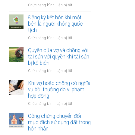
thay
vợ
ở
Chức năng bình luận bị tắt
đổi
và
Công
người
chồng
chứng
Đăng ký kết hôn khi một
nuôi
thỏa
bên là người không quốc
con
thuận
tịch
sau
về
ly
ở
Chức năng bình luận bị tắt
việc
hôn
Đăng
giải
ký
Quyền của vợ và chồng với
quyết
kết
tài sản với quyền khi tài sản
quyền
hôn
bị kê biên
nuôi
khi
con
ở
Chức năng bình luận bị tắt
một
Quyền
bên
của
Khi vợ hoặc chồng có nghĩa
là
vợ
vụ bồi thường do vi phạm
người
và
hợp đồng
không
chồng
quốc
ở
Chức năng bình luận bị tắt
với
tịch
Khi
tài
vợ
Công chứng chuyển đổi
sản
hoặc
mục đích sử dụng đất trong
với
chồng
hôn nhân
quyền
có
khi