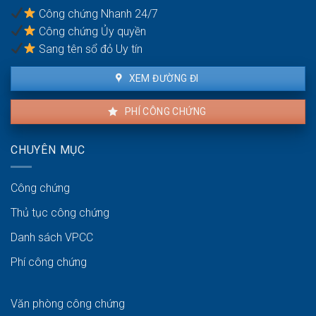
trong
Công chứng Nhanh 24/7
tương
Công chứng Ủy quyền
lai?
Sang tên sổ đỏ Uy tín
XEM ĐƯỜNG ĐI
PHÍ CÔNG CHỨNG
CHUYÊN MỤC
Công chứng
Thủ tục công chứng
Danh sách VPCC
Phí công chứng
Văn phòng công chứng