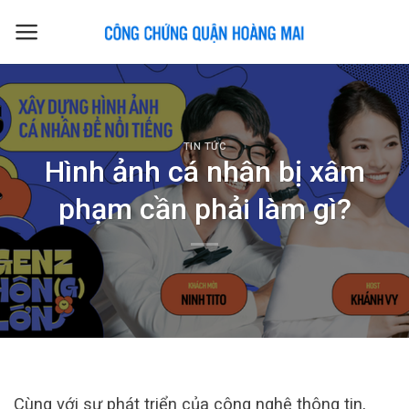
Skip
to
content
TIN TỨC
Hình ảnh cá nhân bị xâm
phạm cần phải làm gì?
Cùng với sự phát triển của công nghệ thông tin,