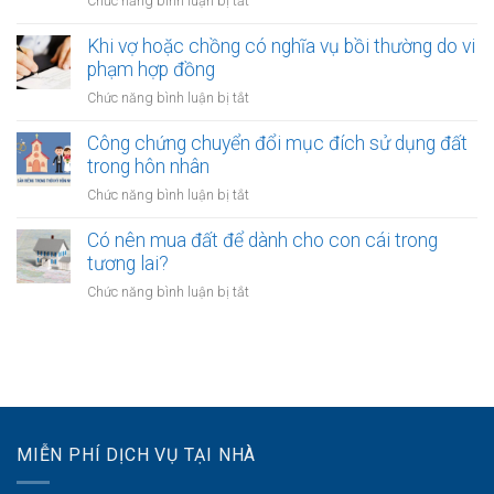
ở
Chức năng bình luận bị tắt
khi
nuôi
Quyền
một
con
của
Khi vợ hoặc chồng có nghĩa vụ bồi thường do vi
bên
vợ
phạm hợp đồng
là
và
người
ở
Chức năng bình luận bị tắt
chồng
không
Khi
với
quốc
vợ
Công chứng chuyển đổi mục đích sử dụng đất
tài
tịch
hoặc
trong hôn nhân
sản
chồng
với
ở
Chức năng bình luận bị tắt
có
quyền
Công
nghĩa
khi
chứng
Có nên mua đất để dành cho con cái trong
vụ
tài
chuyển
tương lai?
bồi
sản
đổi
thường
ở
Chức năng bình luận bị tắt
bị
mục
do
Có
kê
đích
vi
nên
biên
sử
phạm
mua
dụng
hợp
đất
đất
đồng
để
trong
dành
hôn
cho
nhân
MIỄN PHÍ DỊCH VỤ TẠI NHÀ
con
cái