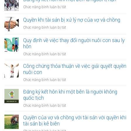
ở
Chức năng bình luận bị tắt
Đăng
ký
Quyền khi tài sản bị xử lý nợ của vợ và chồng
kết
ở
Chức năng bình luận bị tắt
hôn
Quyền
khi
khi
Quy định về việc thay đổi người nuôi con sau ly
một
tài
hôn
bên
sản
là
ở
Chức năng bình luận bị tắt
bị
người
Quy
xử
tị
định
Công chứng thỏa thuận về việc giải quyết quyền
lý
nạn
về
nuôi con
nợ
việc
của
ở
Chức năng bình luận bị tắt
thay
vợ
Công
đổi
và
chứng
Đăng ký kết hôn khi một bên là người không
người
chồng
thỏa
quốc tịch
nuôi
thuận
con
ở
Chức năng bình luận bị tắt
về
sau
Đăng
việc
ly
ký
Quyền của vợ và chồng với tài sản với quyền khi
giải
hôn
kết
tài sản bị kê biên
quyết
hôn
quyền