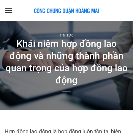
Skip
to
content
TIN TỨC
Khái niệm hợp đồng lao
động và những thành phần
quan trọng của hợp đồng lao
động
Hợp đồng lao động là hợp đồng luôn tồn tại hiện