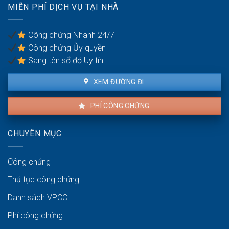
nhân
MIỄN PHÍ DỊCH VỤ TẠI NHÀ
con
cái
trong
Công chứng Nhanh 24/7
tương
Công chứng Ủy quyền
lai?
Sang tên sổ đỏ Uy tín
XEM ĐƯỜNG ĐI
PHÍ CÔNG CHỨNG
CHUYÊN MỤC
Công chứng
Thủ tục công chứng
Danh sách VPCC
Phí công chứng