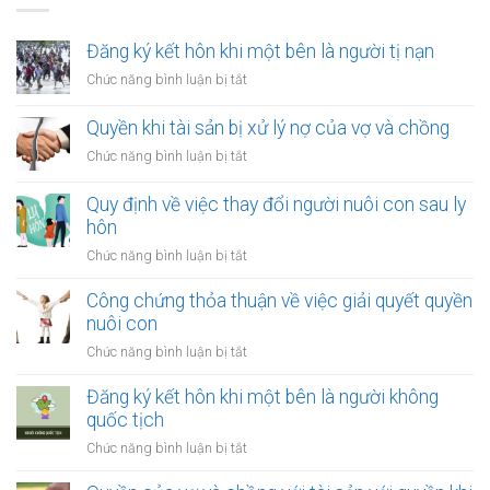
Đăng ký kết hôn khi một bên là người tị nạn
ở
Chức năng bình luận bị tắt
Đăng
ký
Quyền khi tài sản bị xử lý nợ của vợ và chồng
kết
ở
Chức năng bình luận bị tắt
hôn
Quyền
khi
khi
Quy định về việc thay đổi người nuôi con sau ly
một
tài
hôn
bên
sản
là
ở
Chức năng bình luận bị tắt
bị
người
Quy
xử
tị
định
Công chứng thỏa thuận về việc giải quyết quyền
lý
nạn
về
nuôi con
nợ
việc
của
ở
Chức năng bình luận bị tắt
thay
vợ
Công
đổi
và
chứng
Đăng ký kết hôn khi một bên là người không
người
chồng
thỏa
quốc tịch
nuôi
thuận
con
ở
Chức năng bình luận bị tắt
về
sau
Đăng
việc
ly
ký