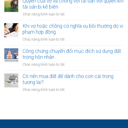
Quyền của vợ và chồng với tài sản với quyền khi
giải
hôn
kết
tài sản bị kê biên
quyết
hôn
quyền
ở
Chức năng bình luận bị tắt
khi
nuôi
Quyền
một
con
của
Khi vợ hoặc chồng có nghĩa vụ bồi thường do vi
bên
vợ
phạm hợp đồng
là
và
người
ở
Chức năng bình luận bị tắt
chồng
không
Khi
với
quốc
vợ
Công chứng chuyển đổi mục đích sử dụng đất
tài
tịch
hoặc
trong hôn nhân
sản
chồng
với
ở
Chức năng bình luận bị tắt
có
quyền
Công
nghĩa
khi
chứng
Có nên mua đất để dành cho con cái trong
vụ
tài
chuyển
tương lai?
bồi
sản
đổi
thường
ở
Chức năng bình luận bị tắt
bị
mục
do
Có
kê
đích
vi
nên
biên
sử
phạm
mua
dụng
hợp
đất
đất
đồng
để
trong
dành
hôn
cho