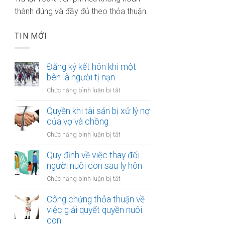
thành đúng và đầy đủ theo thỏa thuận.
TIN MỚI
Đăng ký kết hôn khi một
bên là người tị nạn
ở
Chức năng bình luận bị tắt
Đăng
ký
Quyền khi tài sản bị xử lý nợ
kết
của vợ và chồng
hôn
ở
Chức năng bình luận bị tắt
khi
Quyền
một
khi
Quy định về việc thay đổi
bên
tài
người nuôi con sau ly hôn
là
sản
người
ở
Chức năng bình luận bị tắt
bị
tị
Quy
xử
nạn
định
Công chứng thỏa thuận về
lý
về
việc giải quyết quyền nuôi
nợ
việc
con
của