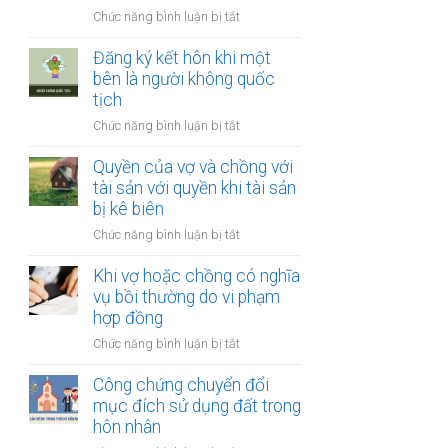
thay
vợ
ở
Chức năng bình luận bị tắt
đổi
và
Công
người
chồng
chứng
Đăng ký kết hôn khi một
nuôi
thỏa
bên là người không quốc
con
thuận
tịch
sau
về
ly
ở
Chức năng bình luận bị tắt
việc
hôn
Đăng
giải
ký
Quyền của vợ và chồng với
quyết
kết
tài sản với quyền khi tài sản
quyền
hôn
bị kê biên
nuôi
khi
con
ở
Chức năng bình luận bị tắt
một
Quyền
bên
của
Khi vợ hoặc chồng có nghĩa
là
vợ
vụ bồi thường do vi phạm
người
và
hợp đồng
không
chồng
quốc
ở
Chức năng bình luận bị tắt
với
tịch
Khi
tài
vợ
Công chứng chuyển đổi
sản
hoặc
mục đích sử dụng đất trong
với
chồng
hôn nhân
quyền
có
khi