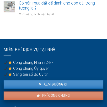
khi
chứng
Có nên mua đất để dành cho con cái trong
vụ
tài
chuyển
tương lai?
bồi
sản
đổi
thường
ở
Chức năng bình luận bị tắt
bị
mục
do
Có
kê
đích
vi
nên
biên
sử
phạm
mua
dụng
hợp
đất
đất
đồng
để
trong
dành
hôn
cho
nhân
MIỄN PHÍ DỊCH VỤ TẠI NHÀ
con
cái
trong
Công chứng Nhanh 24/7
tương
Công chứng Ủy quyền
lai?
Sang tên sổ đỏ Uy tín
XEM ĐƯỜNG ĐI
PHÍ CÔNG CHỨNG