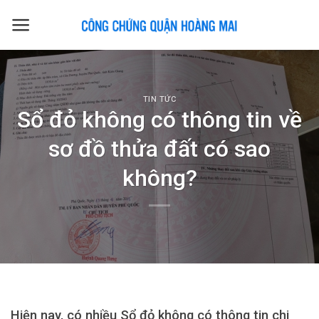
Skip
to
content
TIN TỨC
Sổ đỏ không có thông tin về
sơ đồ thửa đất có sao
không?
Hiện nay, có nhiều Sổ đỏ không có thông tin chi