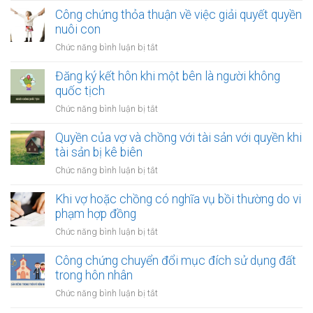
xử
tị
định
Công chứng thỏa thuận về việc giải quyết quyền
lý
nạn
về
nuôi con
nợ
việc
của
ở
Chức năng bình luận bị tắt
thay
vợ
Công
đổi
và
chứng
Đăng ký kết hôn khi một bên là người không
người
chồng
thỏa
quốc tịch
nuôi
thuận
con
ở
Chức năng bình luận bị tắt
về
sau
Đăng
việc
ly
ký
Quyền của vợ và chồng với tài sản với quyền khi
giải
hôn
kết
tài sản bị kê biên
quyết
hôn
quyền
ở
Chức năng bình luận bị tắt
khi
nuôi
Quyền
một
con
của
Khi vợ hoặc chồng có nghĩa vụ bồi thường do vi
bên
vợ
phạm hợp đồng
là
và
người
ở
Chức năng bình luận bị tắt
chồng
không
Khi
với
quốc
vợ
Công chứng chuyển đổi mục đích sử dụng đất
tài
tịch
hoặc
trong hôn nhân
sản
chồng
với
ở
Chức năng bình luận bị tắt
có
quyền
Công
nghĩa