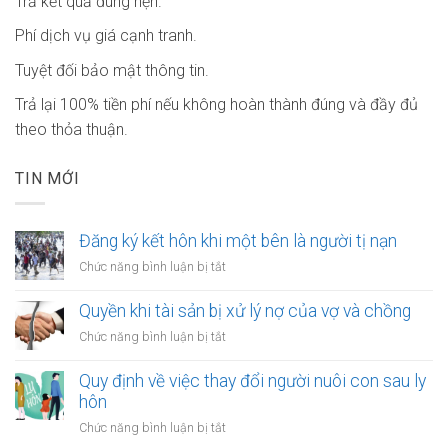
Trả kết quả đúng hẹn.
Phí dịch vụ giá cạnh tranh.
Tuyệt đối bảo mật thông tin.
Trả lại 100% tiền phí nếu không hoàn thành đúng và đầy đủ
theo thỏa thuận.
TIN MỚI
Đăng ký kết hôn khi một bên là người tị nạn
ở
Chức năng bình luận bị tắt
Đăng
ký
Quyền khi tài sản bị xử lý nợ của vợ và chồng
kết
ở
Chức năng bình luận bị tắt
hôn
Quyền
khi
khi
Quy định về việc thay đổi người nuôi con sau ly
một
tài
hôn
bên
sản
là
ở
Chức năng bình luận bị tắt
bị
người
Quy