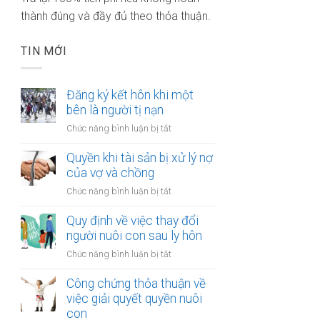
thành đúng và đầy đủ theo thỏa thuận.
TIN MỚI
Đăng ký kết hôn khi một
bên là người tị nạn
ở
Chức năng bình luận bị tắt
Đăng
ký
Quyền khi tài sản bị xử lý nợ
kết
của vợ và chồng
hôn
ở
Chức năng bình luận bị tắt
khi
Quyền
một
khi
Quy định về việc thay đổi
bên
tài
người nuôi con sau ly hôn
là
sản
người
ở
Chức năng bình luận bị tắt
bị
tị
Quy
xử
nạn
định
Công chứng thỏa thuận về
lý
về
việc giải quyết quyền nuôi
nợ
việc
con
của