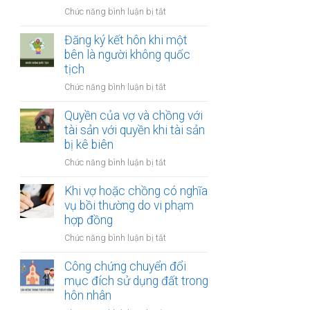
thay
vợ
ở
Chức năng bình luận bị tắt
đổi
và
Công
người
chồng
chứng
Đăng ký kết hôn khi một
nuôi
thỏa
bên là người không quốc
con
thuận
tịch
sau
về
ly
ở
Chức năng bình luận bị tắt
việc
hôn
Đăng
giải
ký
Quyền của vợ và chồng với
quyết
kết
tài sản với quyền khi tài sản
quyền
hôn
bị kê biên
nuôi
khi
con
ở
Chức năng bình luận bị tắt
một
Quyền
bên
của
Khi vợ hoặc chồng có nghĩa
là
vợ
vụ bồi thường do vi phạm
người
và
hợp đồng
không
chồng
quốc
ở
Chức năng bình luận bị tắt
với
tịch
Khi
tài
vợ
Công chứng chuyển đổi
sản
hoặc
mục đích sử dụng đất trong
với
chồng
hôn nhân
quyền
có
khi