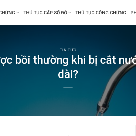
CHỨNG
THỦ TỤC CẤP SỔ ĐỎ
THỦ TỤC CÔNG CHỨNG
P
TIN TỨC
c bồi thường khi bị cắt nướ
dài?