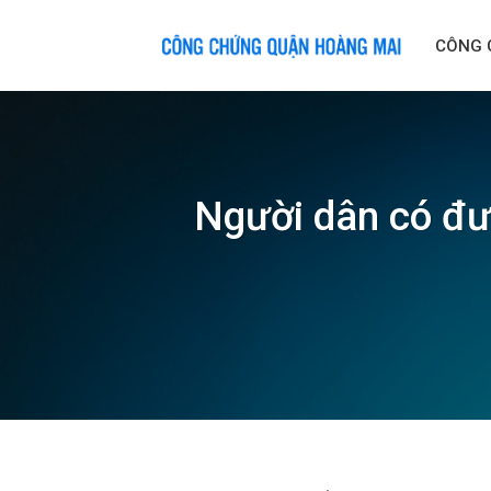
Skip
to
CÔNG 
content
Người dân có đượ