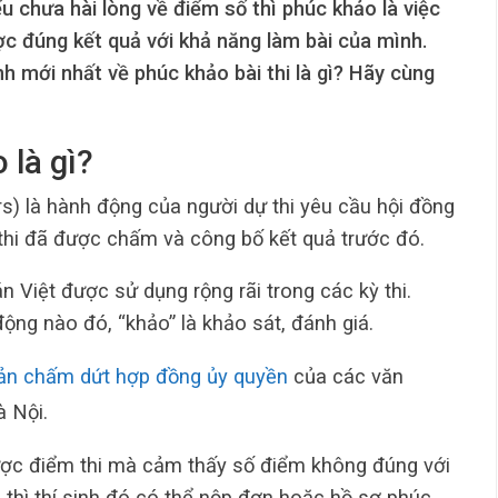
ếu chưa hài lòng về điểm số thì phúc khảo là việc
ược đúng kết quả với khả năng làm bài của mình.
h mới nhất về phúc khảo bài thi là gì? Hãy cùng
 là gì?
) là hành động của người dự thi yêu cầu hội đồng
i thi đã được chấm và công bố kết quả trước đó.
n Việt được sử dụng rộng rãi trong các kỳ thi.
động nào đó, “khảo” là khảo sát, đánh giá.
ản chấm dứt hợp đồng ủy quyền
của các văn
 Nội.
được điểm thi mà cảm thấy số điểm không đúng với
ó thì thí sinh đó có thể nộp đơn hoặc hồ sơ phúc