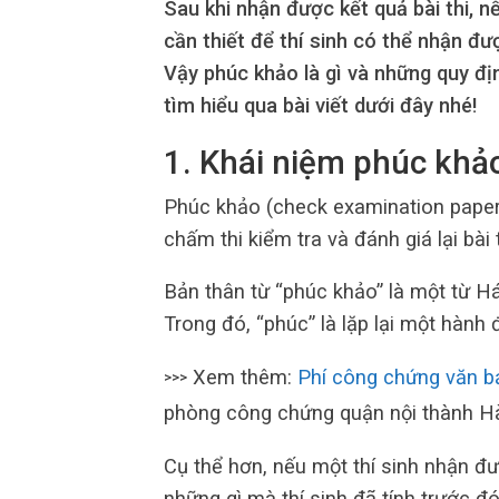
Sau khi nhận được kết quả bài thi, n
cần thiết để thí sinh có thể nhận đ
Vậy phúc khảo là gì và những quy địn
tìm hiểu qua bài viết dưới đây nhé!
1. Khái niệm phúc khảo
Phúc khảo (check examination papers
chấm thi kiểm tra và đánh giá lại bà
Bản thân từ “phúc khảo” là một từ Há
Trong đó, “phúc” là lặp lại một hành 
Xem thêm:
Phí công chứng văn b
>>>
phòng công chứng quận nội thành Hà
Cụ thể hơn, nếu một thí sinh nhận 
những gì mà thí sinh đã tính trước đ