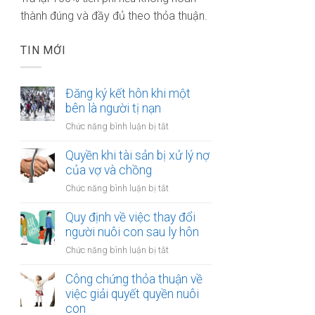
thành đúng và đầy đủ theo thỏa thuận.
TIN MỚI
Đăng ký kết hôn khi một
bên là người tị nạn
ở
Chức năng bình luận bị tắt
Đăng
ký
Quyền khi tài sản bị xử lý nợ
kết
của vợ và chồng
hôn
ở
Chức năng bình luận bị tắt
khi
Quyền
một
khi
Quy định về việc thay đổi
bên
tài
người nuôi con sau ly hôn
là
sản
người
ở
Chức năng bình luận bị tắt
bị
tị
Quy
xử
nạn
định
Công chứng thỏa thuận về
lý
về
việc giải quyết quyền nuôi
nợ
việc
con
của