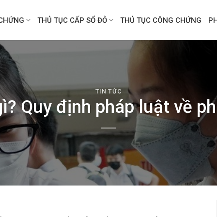
CHỨNG
THỦ TỤC CẤP SỔ ĐỎ
THỦ TỤC CÔNG CHỨNG
P
TIN TỨC
ì? Quy định pháp luật về ph