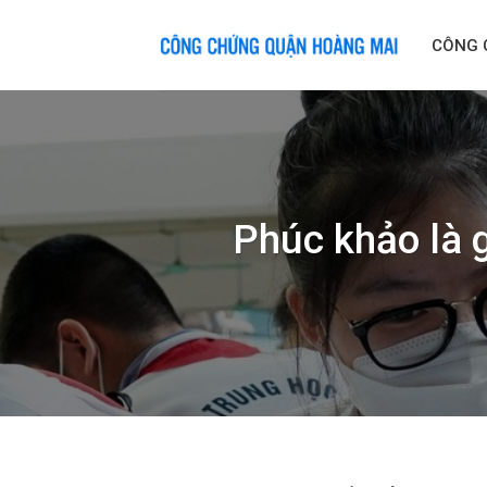
Skip
to
CÔNG 
content
Phúc khảo là g