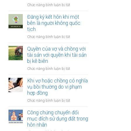
thay
vợ
ở
Chức năng bình luận bị tắt
đổi
và
Công
người
chồng
chứng
Đăng ký kết hôn khi một
nuôi
thỏa
bên là người không quốc
con
thuận
tịch
sau
về
ly
ở
Chức năng bình luận bị tắt
việc
hôn
Đăng
giải
ký
Quyền của vợ và chồng với
quyết
kết
tài sản với quyền khi tài sản
quyền
hôn
bị kê biên
nuôi
khi
con
ở
Chức năng bình luận bị tắt
một
Quyền
bên
của
Khi vợ hoặc chồng có nghĩa
là
vợ
vụ bồi thường do vi phạm
người
và
hợp đồng
không
chồng
quốc
ở
Chức năng bình luận bị tắt
với
tịch
Khi
tài
vợ
Công chứng chuyển đổi
sản
hoặc
mục đích sử dụng đất trong
với
chồng
hôn nhân
quyền
có
khi