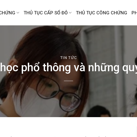
CHỨNG
THỦ TỤC CẤP SỔ ĐỎ
THỦ TỤC CÔNG CHỨNG
P
TIN TỨC
 học phổ thông và những qu