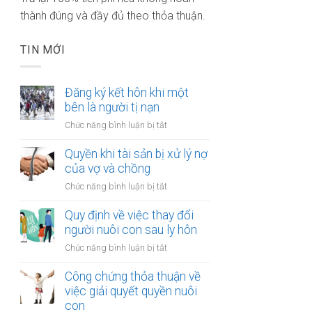
thành đúng và đầy đủ theo thỏa thuận.
TIN MỚI
Đăng ký kết hôn khi một
bên là người tị nạn
ở
Chức năng bình luận bị tắt
Đăng
ký
Quyền khi tài sản bị xử lý nợ
kết
của vợ và chồng
hôn
ở
Chức năng bình luận bị tắt
khi
Quyền
một
khi
Quy định về việc thay đổi
bên
tài
người nuôi con sau ly hôn
là
sản
người
ở
Chức năng bình luận bị tắt
bị
tị
Quy
xử
nạn
định
Công chứng thỏa thuận về
lý
về
việc giải quyết quyền nuôi
nợ
việc
con
của