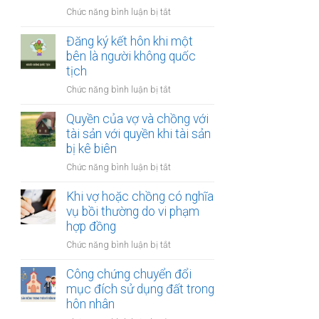
thay
vợ
ở
Chức năng bình luận bị tắt
đổi
và
Công
người
chồng
chứng
Đăng ký kết hôn khi một
nuôi
thỏa
bên là người không quốc
con
thuận
tịch
sau
về
ly
ở
Chức năng bình luận bị tắt
việc
hôn
Đăng
giải
ký
Quyền của vợ và chồng với
quyết
kết
tài sản với quyền khi tài sản
quyền
hôn
bị kê biên
nuôi
khi
con
ở
Chức năng bình luận bị tắt
một
Quyền
bên
của
Khi vợ hoặc chồng có nghĩa
là
vợ
vụ bồi thường do vi phạm
người
và
hợp đồng
không
chồng
quốc
ở
Chức năng bình luận bị tắt
với
tịch
Khi
tài
vợ
Công chứng chuyển đổi
sản
hoặc
mục đích sử dụng đất trong
với
chồng
hôn nhân
quyền
có
khi