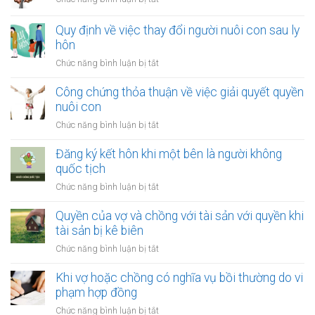
hôn
Quyền
khi
khi
Quy định về việc thay đổi người nuôi con sau ly
một
tài
hôn
bên
sản
là
ở
Chức năng bình luận bị tắt
bị
người
Quy
xử
tị
định
Công chứng thỏa thuận về việc giải quyết quyền
lý
nạn
về
nuôi con
nợ
việc
của
ở
Chức năng bình luận bị tắt
thay
vợ
Công
đổi
và
chứng
Đăng ký kết hôn khi một bên là người không
người
chồng
thỏa
quốc tịch
nuôi
thuận
con
ở
Chức năng bình luận bị tắt
về
sau
Đăng
việc
ly
ký
Quyền của vợ và chồng với tài sản với quyền khi
giải
hôn
kết
tài sản bị kê biên
quyết
hôn
quyền
ở
Chức năng bình luận bị tắt
khi
nuôi
Quyền
một
con
của
Khi vợ hoặc chồng có nghĩa vụ bồi thường do vi
bên
vợ
phạm hợp đồng
là
và
người
ở
Chức năng bình luận bị tắt