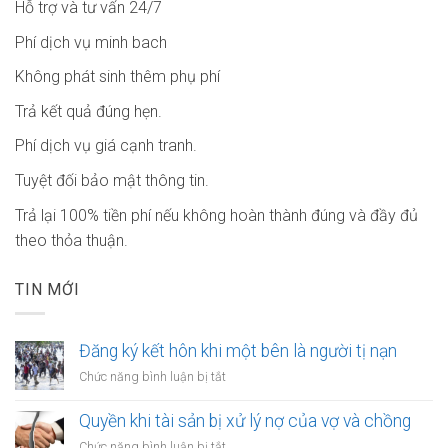
Hỗ trợ và tư vấn 24/7
Phí dịch vụ minh bach
Không phát sinh thêm phụ phí
Trả kết quả đúng hẹn.
Phí dịch vụ giá cạnh tranh.
Tuyệt đối bảo mật thông tin.
Trả lại 100% tiền phí nếu không hoàn thành đúng và đầy đủ
theo thỏa thuận.
TIN MỚI
Đăng ký kết hôn khi một bên là người tị nạn
ở
Chức năng bình luận bị tắt
Đăng
ký
Quyền khi tài sản bị xử lý nợ của vợ và chồng
kết
ở
Chức năng bình luận bị tắt