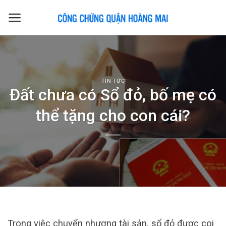
Skip
to
content
TIN TỨC
Đất chưa có Sổ đỏ, bố mẹ có
thể tặng cho con cái?
Trong việc chuyển nhượng tài sản, sổ đỏ được coi