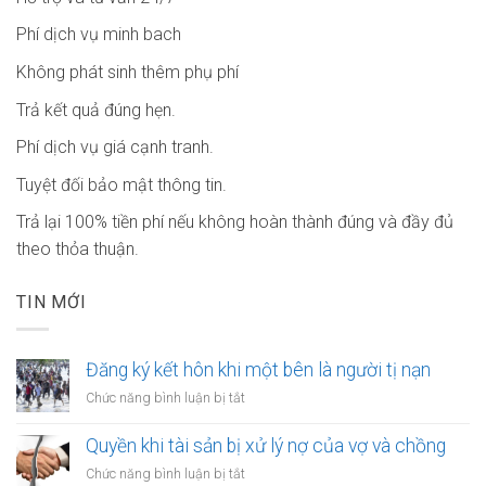
Phí dịch vụ minh bach
Không phát sinh thêm phụ phí
Trả kết quả đúng hẹn.
Phí dịch vụ giá cạnh tranh.
Tuyệt đối bảo mật thông tin.
Trả lại 100% tiền phí nếu không hoàn thành đúng và đầy đủ
theo thỏa thuận.
TIN MỚI
Đăng ký kết hôn khi một bên là người tị nạn
ở
Chức năng bình luận bị tắt
Đăng
ký
Quyền khi tài sản bị xử lý nợ của vợ và chồng
kết
ở
Chức năng bình luận bị tắt
hôn