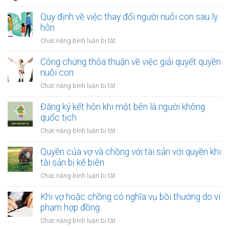
Quyền
khi
khi
Quy định về việc thay đổi người nuôi con sau ly
một
tài
hôn
bên
sản
là
ở
Chức năng bình luận bị tắt
bị
người
Quy
xử
tị
định
Công chứng thỏa thuận về việc giải quyết quyền
lý
nạn
về
nuôi con
nợ
việc
của
ở
Chức năng bình luận bị tắt
thay
vợ
Công
đổi
và
chứng
Đăng ký kết hôn khi một bên là người không
người
chồng
thỏa
quốc tịch
nuôi
thuận
con
ở
Chức năng bình luận bị tắt
về
sau
Đăng
việc
ly
ký
Quyền của vợ và chồng với tài sản với quyền khi
giải
hôn
kết
tài sản bị kê biên
quyết
hôn
quyền
ở
Chức năng bình luận bị tắt
khi
nuôi
Quyền
một
con
của
Khi vợ hoặc chồng có nghĩa vụ bồi thường do vi
bên
vợ
phạm hợp đồng
là
và
người
ở
Chức năng bình luận bị tắt
chồng
không