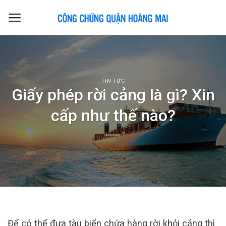
Skip
to
content
TIN TỨC
Giấy phép rời cảng là gì? Xin
cấp như thế nào?
Để có thể đưa tàu biển chứa hàng rời khỏi cảng thì