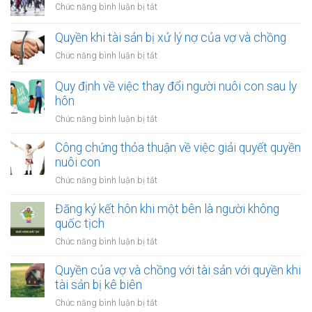
ở
Chức năng bình luận bị tắt
Đăng
ký
Quyền khi tài sản bị xử lý nợ của vợ và chồng
kết
ở
Chức năng bình luận bị tắt
hôn
Quyền
khi
khi
Quy định về việc thay đổi người nuôi con sau ly
một
tài
hôn
bên
sản
là
ở
Chức năng bình luận bị tắt
bị
người
Quy
xử
tị
định
Công chứng thỏa thuận về việc giải quyết quyền
lý
nạn
về
nuôi con
nợ
việc
của
ở
Chức năng bình luận bị tắt
thay
vợ
Công
đổi
và
chứng
Đăng ký kết hôn khi một bên là người không
người
chồng
thỏa
quốc tịch
nuôi
thuận
con
ở
Chức năng bình luận bị tắt
về
sau
Đăng
việc
ly
ký
Quyền của vợ và chồng với tài sản với quyền khi
giải
hôn
kết
tài sản bị kê biên
quyết
hôn
quyền
ở
Chức năng bình luận bị tắt
khi
nuôi