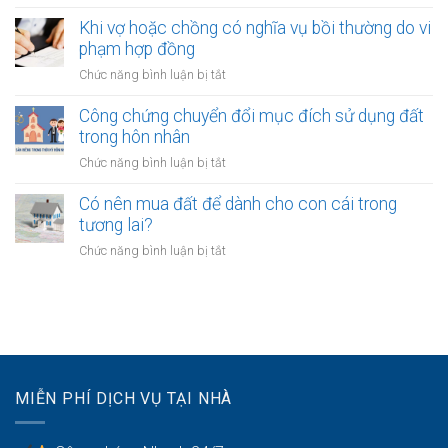
Quyền
một
con
của
Khi vợ hoặc chồng có nghĩa vụ bồi thường do vi
bên
vợ
phạm hợp đồng
là
và
người
ở
Chức năng bình luận bị tắt
chồng
không
Khi
với
quốc
vợ
Công chứng chuyển đổi mục đích sử dụng đất
tài
tịch
hoặc
trong hôn nhân
sản
chồng
với
ở
Chức năng bình luận bị tắt
có
quyền
Công
nghĩa
khi
chứng
Có nên mua đất để dành cho con cái trong
vụ
tài
chuyển
tương lai?
bồi
sản
đổi
thường
ở
Chức năng bình luận bị tắt
bị
mục
do
Có
kê
đích
vi
nên
biên
sử
phạm
mua
dụng
hợp
đất
đất
đồng
để
trong
dành
hôn
cho
nhân
MIỄN PHÍ DỊCH VỤ TẠI NHÀ
con
cái
trong