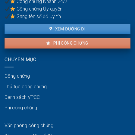
Công chứng Nhanh 24/7
tương
Công chứng Ủy quyền
lai?
Sang tên sổ đỏ Uy tín
XEM ĐƯỜNG ĐI
PHÍ CÔNG CHỨNG
CHUYÊN MỤC
Công chứng
Thủ tục công chứng
Danh sách VPCC
Phí công chứng
Văn phòng công chứng